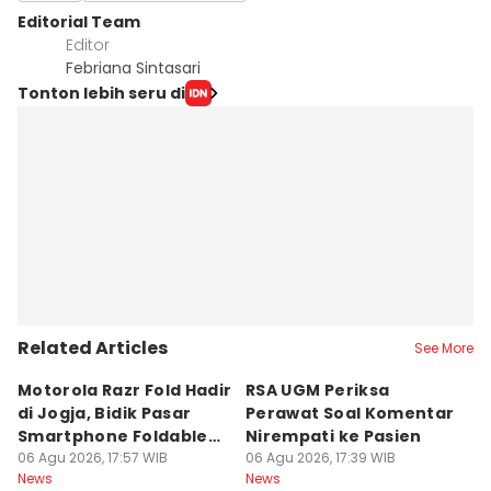
Editorial Team
Editor
Febriana Sintasari
Tonton lebih seru di
Related Articles
See More
Motorola Razr Fold Hadir
RSA UGM Periksa
A
di Jogja, Bidik Pasar
Perawat Soal Komentar
L
Smartphone Foldable
Nirempati ke Pasien
P
Premium
06 Agu 2026, 17:57 WIB
06 Agu 2026, 17:39 WIB
E
06
News
News
Ne