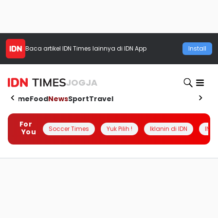
Baca artikel
IDN Times
lainnya di IDN App
Install
JOGJA
Home
Food
News
Sport
Travel
For
Soccer Times
Yuk Pilih !
Iklanin di IDN
INSI
You