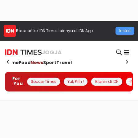
Baca artikel
IDN Times
lainnya di IDN App
Install
JOGJA
Home
Food
News
Sport
Travel
For
Soccer Times
Yuk Pilih !
Iklanin di IDN
INSI
You