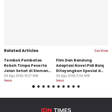
Related Articles
See More
Tembok Pembatas
Film Dan Bandung
P
Roboh Timpa Peserta
Adaptasi Novel Pidi Baiq
W
Jalan Sehat di Sleman,
Ditayangkan Spesial di
D
10 Orang Luka
09 Agu 2026, 16:27 WIB
Jogja
09 Agu 2026, 11:04 WIB
09
News
News
Ne