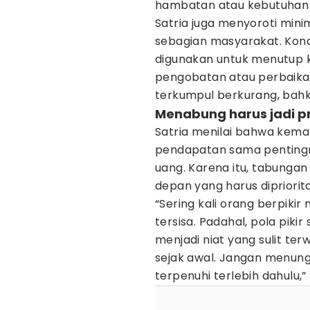
hambatan atau kebutuhan 
Satria juga menyoroti mini
sebagian masyarakat. Kond
digunakan untuk menutup k
pengobatan atau perbaikan
terkumpul berkurang, bahka
Menabung harus jadi pr
Satria menilai bahwa kem
pendapatan sama pentin
uang. Karena itu, tabunga
depan yang harus dipriorit
“Sering kali orang berpiki
tersisa. Padahal, pola pik
menjadi niat yang sulit ter
sejak awal. Jangan menung
terpenuhi terlebih dahulu,”