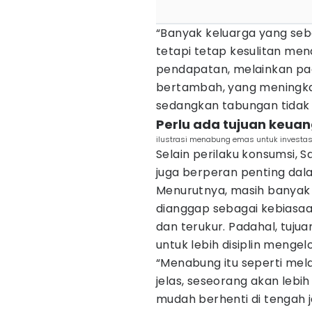
“Banyak keluarga yang seb
tetapi tetap kesulitan m
pendapatan, melainkan pad
bertambah, yang meningkat
sedangkan tabungan tidak b
Perlu ada tujuan keuan
ilustrasi menabung emas untuk investas
Selain perilaku konsumsi, S
juga berperan penting d
Menurutnya, masih banyak
dianggap sebagai kebiasaan
dan terukur. Padahal, tuju
untuk lebih disiplin mengel
“Menabung itu seperti mel
jelas, seseorang akan lebi
mudah berhenti di tengah 