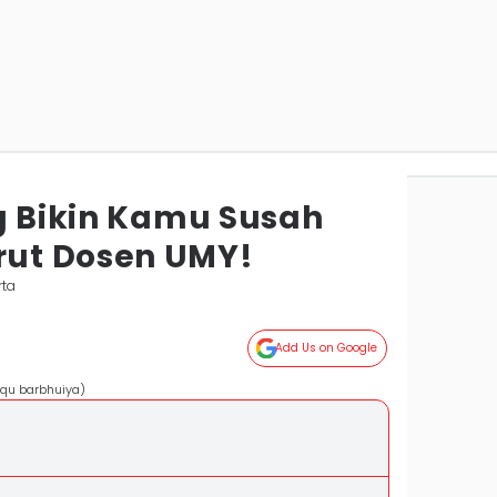
ng Bikin Kamu Susah
ut Dosen UMY!
rta
Add Us on Google
iqu barbhuiya)