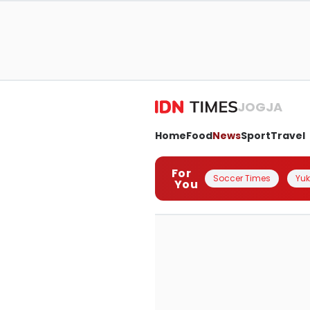
JOGJA
Home
Food
News
Sport
Travel
For
Soccer Times
Yuk 
You