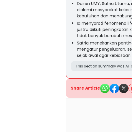
Dosen UMY, Satria Utama,
dialami masyarakat kelas
kebutuhan dan menabung t
Ia menyoroti fenomena life
justru diikuti peningkat
tidak banyak berubah mesk
Satria menekankan penting
mengatur pengeluaran, ser
sejak awal agar kebiasaan
This section summary was AI-a
Share Article