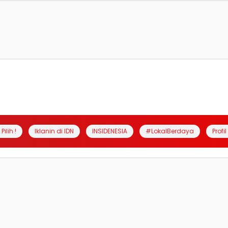
Pilih !
Iklanin di IDN
INSIDENESIA
#LokalBerdaya
Profi