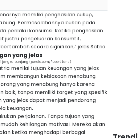
enarnya memiliki penghasilan cukup,
enabung. Permasalahannya bukan pada
a perilaku konsumsi. Ketika penghasilan
 justru pengeluaran konsumtif,
ertambah secara signifikan,” jelas Satria.
gan yang jelas
i jangka panjang (pexels.com/Robert Lens)
atria menilai tujuan keuangan yang jelas
alam membangun kebiasaan menabung.
 orang yang menabung hanya karena
 baik, tanpa memiliki target yang spesifik
an yang jelas dapat menjadi pendorong
ola keuangan.
akukan perjalanan. Tanpa tujuan yang
h mudah kehilangan motivasi. Mereka akan
jalan ketika menghadapi berbagai
Trend