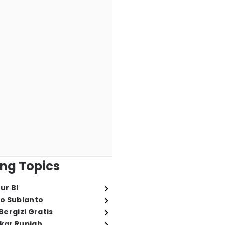
ng Topics
ur BI
o Subianto
ergizi Gratis
ukar Rupiah