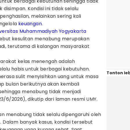
 untuk berbagai kebutuhan sehingga tidak
disimpan. Kondisi ini tidak selalu
enghasilan, melainkan sering kali
ngelola
keuangan
.
versitas Muhammadiyah Yogyakarta
yebut kesulitan menabung merupakan
di, terutama di kalangan masyarakat
yarakat kelas menengah adalah
lalu habis untuk berbagai kebutuhan.
Tonton leb
erasa sulit menyisihkan uang untuk masa
 bulan berikutnya akan kembali
sehingga menabung tidak menjadi
(23/6/2026), dikutip dari laman resmi UMY.
an menabung tidak selalu dipengaruhi oleh
. Dalam banyak kasus, kondisi tersebut
 keuangan yang kurang sehat. Saat