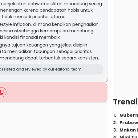
 menjelaskan bahwa kesulitan menabung sering
 menengah karena pendapatan habis untuk
idak menjadi prioritas utama.
style inflation, di mana kenaikan penghasilan
an konsumsi sehingga kemampuan menabung
i kondisi finansial membaik.
nya tujuan keuangan yang jelas, disiplin
ta menjadikan tabungan sebagai prioritas
 menabung dapat terbentuk secara konsisten.
ssisted and reviewed by our editorial team.
Trendi
1
.
Gubern
2
.
Prabow
3
.
Makan B
4
.
Nilai T