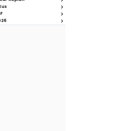
tus
FF
026