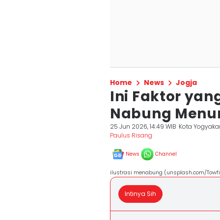
Home
News
Jogja
Ini Faktor ya
Nabung Menur
25 Jun 2026, 14:49 WIB
Kota Yogyaka
Paulus Risang
News
Channel
ilustrasi menabung (unsplash.com/Towf
Intinya Sih