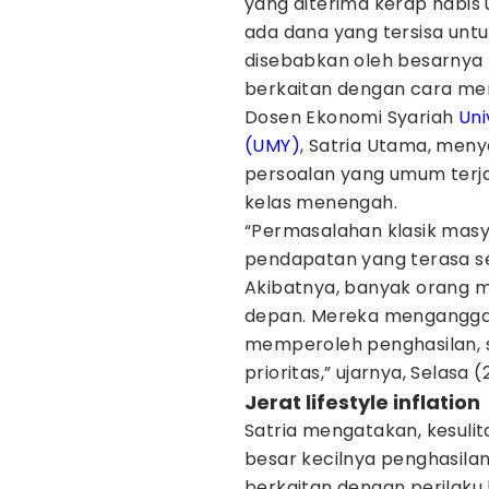
yang diterima kerap habis
ada dana yang tersisa untuk 
disebabkan oleh besarnya p
berkaitan dengan cara me
Dosen Ekonomi Syariah
Uni
(UMY)
, Satria Utama, men
persoalan yang umum terja
kelas menengah.
“Permasalahan klasik mas
pendapatan yang terasa se
Akibatnya, banyak orang m
depan. Mereka menganggap
memperoleh penghasilan, 
prioritas,” ujarnya, Selasa 
Jerat lifestyle inflation
Satria mengatakan, kesulit
besar kecilnya penghasilan
berkaitan dengan perilaku