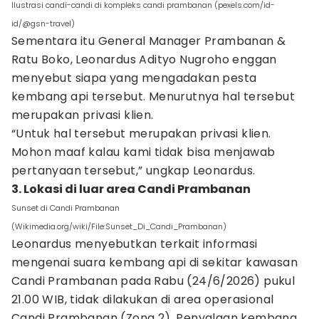
Ilustrasi candi-candi di kompleks candi prambanan (pexels.com/id-
id/@gsn-travel)
Sementara itu General Manager Prambanan &
Ratu Boko, Leonardus Adityo Nugroho enggan
menyebut siapa yang mengadakan pesta
kembang api tersebut. Menurutnya hal tersebut
merupakan privasi klien.
“Untuk hal tersebut merupakan privasi klien.
Mohon maaf kalau kami tidak bisa menjawab
pertanyaan tersebut,” ungkap Leonardus.
3. Lokasi di luar area Candi Prambanan
Sunset di Candi Prambanan
(Wikimedia.org/wiki/File:Sunset_Di_Candi_Prambanan)
Leonardus menyebutkan terkait informasi
mengenai suara kembang api di sekitar kawasan
Candi Prambanan pada Rabu (24/6/2026) pukul
21.00 WIB, tidak dilakukan di area operasional
Candi Prambanan (Zona 2). Penyalaan kembang