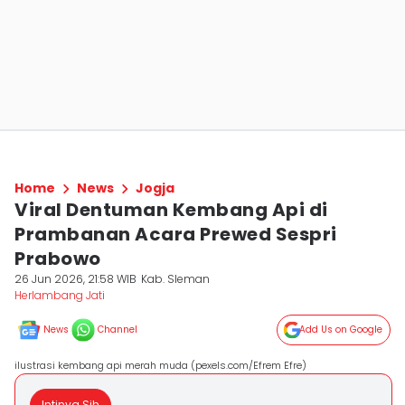
Home
News
Jogja
Viral Dentuman Kembang Api di
Prambanan Acara Prewed Sespri
Prabowo
26 Jun 2026, 21:58 WIB
Kab. Sleman
Herlambang Jati
News
Channel
Add Us on Google
ilustrasi kembang api merah muda (pexels.com/Efrem Efre)
Intinya Sih