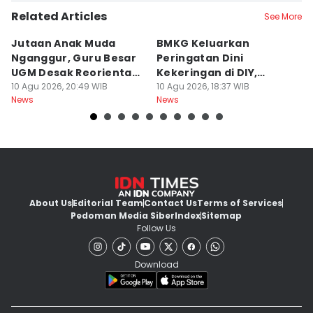
Related Articles
See More
Jutaan Anak Muda
BMKG Keluarkan
M
Nganggur, Guru Besar
Peringatan Dini
R
UGM Desak Reorientasi
Kekeringan di DIY,
P
Pendidikan
10 Agu 2026, 20:49 WIB
Kategori Awas
10 Agu 2026, 18:37 WIB
B
10
News
News
Ne
About Us
Editorial Team
Contact Us
Terms of Services
Pedoman Media Siber
Index
Sitemap
Follow Us
Download