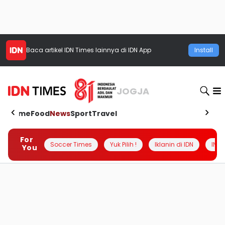
Baca artikel
IDN Times
lainnya di IDN App
Install
JOGJA
Home
Food
News
Sport
Travel
For
Soccer Times
Yuk Pilih !
Iklanin di IDN
INSI
You