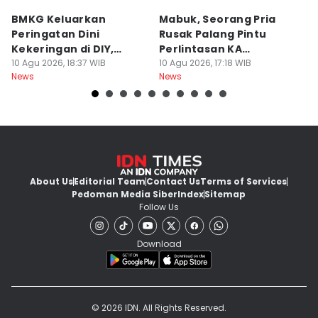
BMKG Keluarkan
Mabuk, Seorang Pria
F
Peringatan Dini
Rusak Palang Pintu
G
Kekeringan di DIY,
Perlintasan KA
P
Kategori Awas
10 Agu 2026, 18:37 WIB
Banyuraden
10 Agu 2026, 17:18 WIB
K
10
News
News
Ne
About Us
Editorial Team
Contact Us
Terms of Services
Pedoman Media Siber
Index
Sitemap
Follow Us
Download
© 2026 IDN. All Rights Reserved.