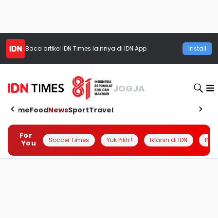
Baca artikel
IDN Times
lainnya di IDN App
Install
JOGJA
Home
Food
News
Sport
Travel
For
Soccer Times
Yuk Pilih !
Iklanin di IDN
INSI
You