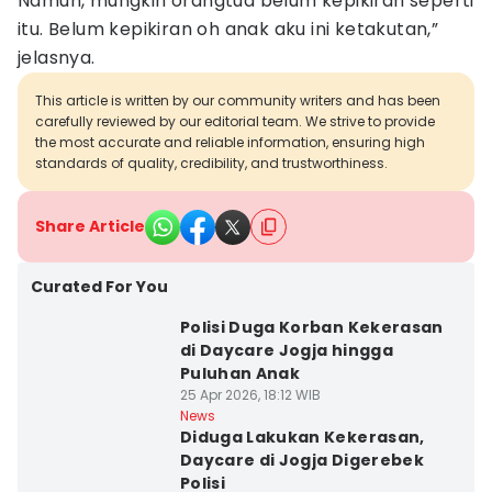
Namun, mungkin orangtua belum kepikiran seperti
itu. Belum kepikiran oh anak aku ini ketakutan,”
jelasnya.
This article is written by our community writers and has been
carefully reviewed by our editorial team. We strive to provide
the most accurate and reliable information, ensuring high
standards of quality, credibility, and trustworthiness.
Share Article
Curated For You
Polisi Duga Korban Kekerasan
di Daycare Jogja hingga
Puluhan Anak
25 Apr 2026, 18:12 WIB
News
Diduga Lakukan Kekerasan,
Daycare di Jogja Digerebek
Polisi