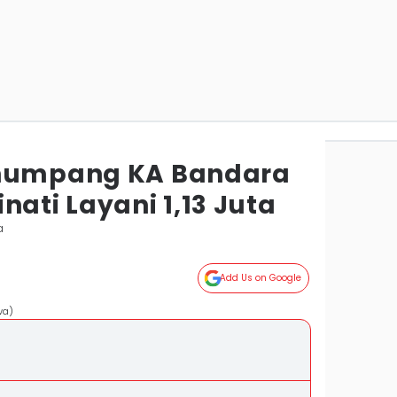
enumpang KA Bandara
nati Layani 1,13 Juta
a
Add Us on Google
wa)