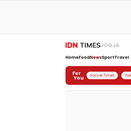
JOGJA
Home
Food
News
Sport
Travel
For
Soccer Times
Yuk 
You