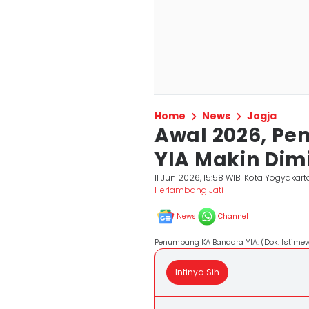
Home
News
Jogja
Awal 2026, P
YIA Makin Dimi
11 Jun 2026, 15:58 WIB
Kota Yogyakart
Herlambang Jati
News
Channel
Penumpang KA Bandara YIA. (Dok. Istime
Intinya Sih