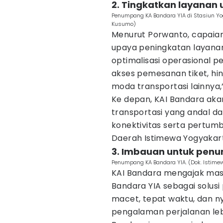
2. Tingkatkan layanan
Penumpang KA Bandara YIA di Stasiun Yo
Kusumo)
Menurut Porwanto, capaian
upaya peningkatan layanan
optimalisasi operasional 
akses pemesanan tiket, hi
moda transportasi lainnya
Ke depan, KAI Bandara ak
transportasi yang andal d
konektivitas serta pertum
Daerah Istimewa Yogyakart
3. Imbauan untuk pen
Penumpang KA Bandara YIA. (Dok. Istime
KAI Bandara mengajak mas
Bandara YIA sebagai solus
macet, tepat waktu, dan 
pengalaman perjalanan leb