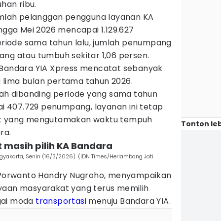
han ribu.
jumlah pelanggan pengguna layanan KA
ingga Mei 2026 mencapai 1.129.627
iode sama tahun lalu, jumlah penumpang
ang atau tumbuh sekitar 1,06 persen.
 Bandara YIA Xpress mencatat sebanyak
 lima bulan pertama tahun 2026.
ndah dibanding periode yang sama tahun
 407.729 penumpang, layanan ini tetap
kat yang mengutamakan waktu tempuh
Tonton leb
ra.
t masih pilih KA Bandara
gyakarta, Senin (16/3/2026). (IDN Times/Herlambang Jati
, Porwanto Handry Nugroho, menyampaikan
yaan masyarakat yang terus memilih
gai moda
transportasi
menuju Bandara YIA.