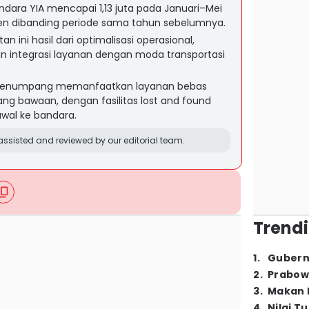
ara YIA mencapai 1,13 juta pada Januari–Mei
ersen dibanding periode sama tahun sebelumnya.
an ini hasil dari optimalisasi operasional,
n integrasi layanan dengan moda transportasi
penumpang memanfaatkan layanan bebas
g bawaan, dengan fasilitas lost and found
awal ke bandara.
ssisted and reviewed by our editorial team.
Trendi
1
.
Gubern
2
.
Prabow
3
.
Makan B
4
.
Nilai T