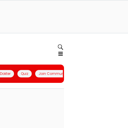
l Dokter
Quiz
Join Community