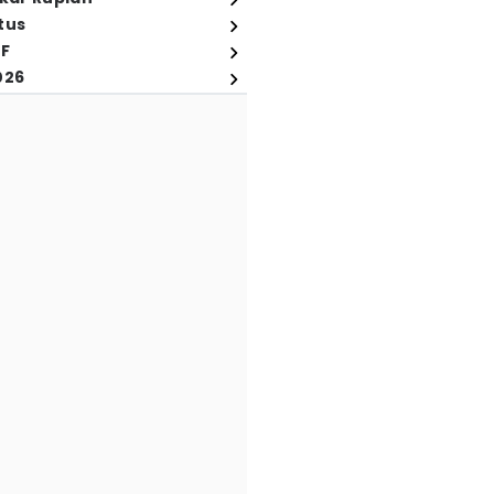
tus
FF
026