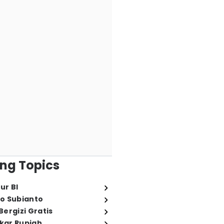
ng Topics
ur BI
o Subianto
ergizi Gratis
ukar Rupiah