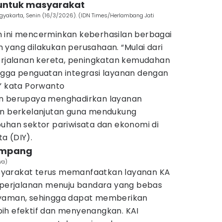
 untuk masyarakat
gyakarta, Senin (16/3/2026). (IDN Times/Herlambang Jati
 ini mencerminkan keberhasilan berbagai
 yang dilakukan perusahaan. “Mulai dari
perjalanan kereta, peningkatan kemudahan
ngga penguatan integrasi layanan dengan
,” kata Porwanto
an berupaya menghadirkan layanan
an berkelanjutan guna mendukung
buhan sektor pariwisata dan ekonomi di
a (DIY).
umpang
wa)
yarakat terus memanfaatkan layanan KA
i perjalanan menuju bandara yang bebas
nyaman, sehingga dapat memberikan
ih efektif dan menyenangkan. KAI