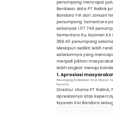
penumpang mencapai pulu
Berdasar data PT Railink 
Bandara YIA dari Januari h
penumpang. Sementara per
sebanyak 1.117.749 penump
Sementara itu, layanan KA
366.411 penumpang selama
Meskipun sedikit lebih re
sebelumnya yang mencapai
menjadi pilihan masyara
lebih singkat menuju banda
1. Apresiasi masyaraka
Penumpang KA Bandara YIA di Stasiun Yo
Kusumo)
Direktur Utama PT Railink
apresiasinya atas keperca
layanan KAI Bandara seba