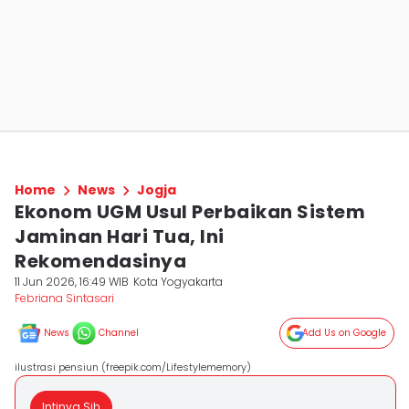
Home
News
Jogja
Ekonom UGM Usul Perbaikan Sistem
Jaminan Hari Tua, Ini
Rekomendasinya
11 Jun 2026, 16:49 WIB
Kota Yogyakarta
Febriana Sintasari
News
Channel
Add Us on Google
ilustrasi pensiun (freepik.com/Lifestylememory)
Intinya Sih