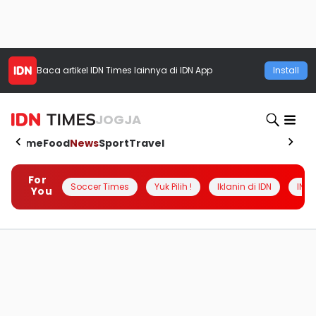
Baca artikel
IDN Times
lainnya di IDN App
Install
JOGJA
Home
Food
News
Sport
Travel
For
Soccer Times
Yuk Pilih !
Iklanin di IDN
INSI
You