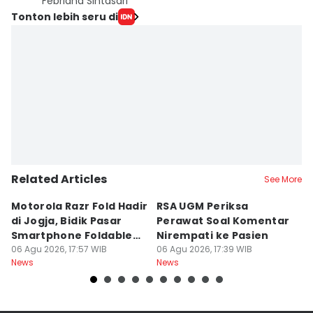
Febriana Sintasari
Tonton lebih seru di
Related Articles
See More
Motorola Razr Fold Hadir
RSA UGM Periksa
A
di Jogja, Bidik Pasar
Perawat Soal Komentar
L
Smartphone Foldable
Nirempati ke Pasien
P
Premium
06 Agu 2026, 17:57 WIB
06 Agu 2026, 17:39 WIB
E
06
News
News
Ne