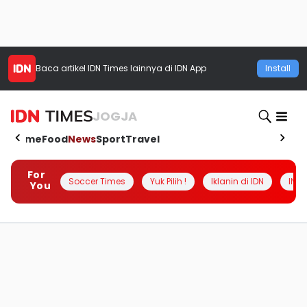
Baca artikel
IDN Times
lainnya di IDN App
Install
JOGJA
Home
Food
News
Sport
Travel
For
Soccer Times
Yuk Pilih !
Iklanin di IDN
INSI
You