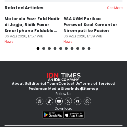
Related Articles
See More
Motorola Razr Fold Hadir
RSA UGM Periksa
A
di Jogja, Bidik Pasar
Perawat Soal Komentar
L
Smartphone Foldable
Nirempati ke Pasien
P
Premium
06 Agu 2026, 17:57 WIB
06 Agu 2026, 17:39 WIB
E
06
News
News
Ne
About Us
Editorial Team
Contact Us
Terms of Services
Pedoman Media Siber
Index
Sitemap
Follow Us
Download