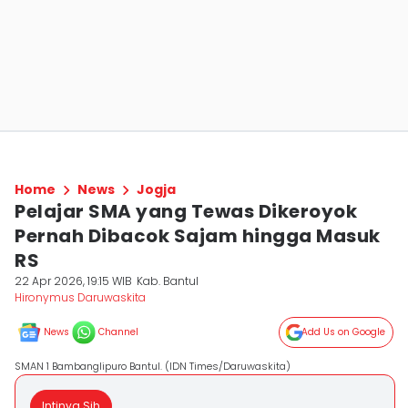
Home
News
Jogja
Pelajar SMA yang Tewas Dikeroyok
Pernah Dibacok Sajam hingga Masuk
RS
22 Apr 2026, 19:15 WIB
Kab. Bantul
Hironymus Daruwaskita
News
Channel
Add Us on Google
SMAN 1 Bambanglipuro Bantul. (IDN Times/Daruwaskita)
Intinya Sih