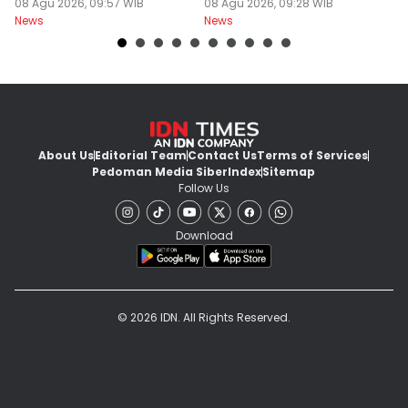
Berawan
08 Agu 2026, 09:57 WIB
Dokter PPDS
08 Agu 2026, 09:28 WIB
J
08
News
News
Ne
About Us
Editorial Team
Contact Us
Terms of Services
Pedoman Media Siber
Index
Sitemap
Follow Us
Download
© 2026 IDN. All Rights Reserved.