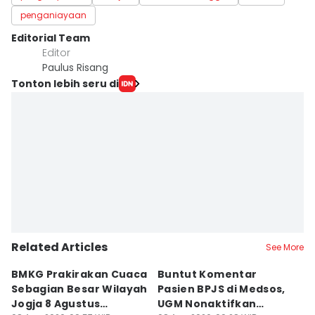
penganiayaan
Editorial Team
Editor
Paulus Risang
Tonton lebih seru di
Related Articles
See More
BMKG Prakirakan Cuaca
Buntut Komentar
Sr
Sebagian Besar Wilayah
Pasien BPJS di Medsos,
Ti
Jogja 8 Agustus
UGM Nonaktifkan
P