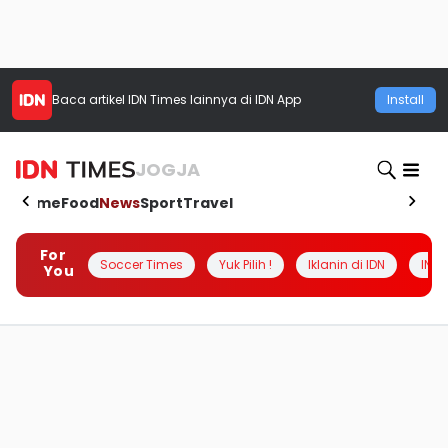
Baca artikel
IDN Times
lainnya di IDN App
Install
JOGJA
Home
Food
News
Sport
Travel
For
Soccer Times
Yuk Pilih !
Iklanin di IDN
INSI
You