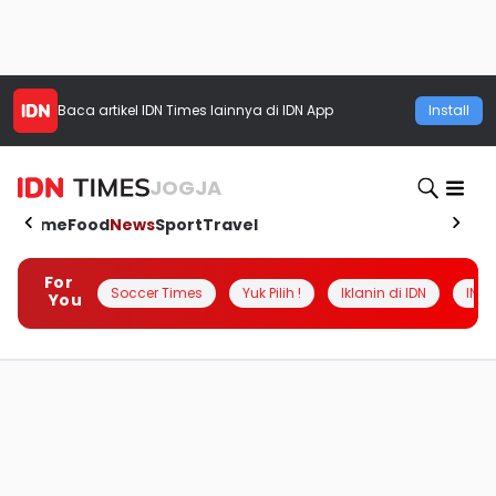
Baca artikel
IDN Times
lainnya di IDN App
Install
JOGJA
Home
Food
News
Sport
Travel
For
Soccer Times
Yuk Pilih !
Iklanin di IDN
INSI
You