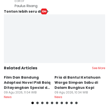
Editor
Paulus Risang
Tonton lebih seru di
Related Articles
See More
Film Dan Bandung
Pria di Bantul Ketahuan
J
Adaptasi Novel Pidi Baiq
Warga Simpan Sabu di
P
Ditayangkan Spesial di
Dalam Bungkus Kopi
H
Jogja
09 Agu 2026, 11:04 WIB
09 Agu 2026, 10:34 WIB
I
09
News
News
Ne