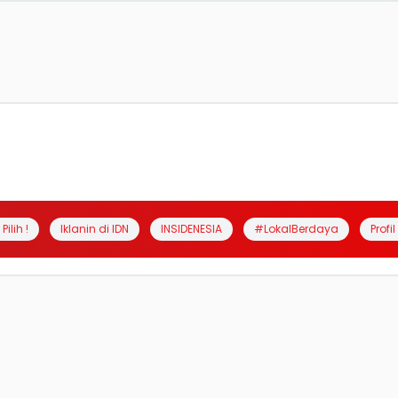
Pilih !
Iklanin di IDN
INSIDENESIA
#LokalBerdaya
Profi