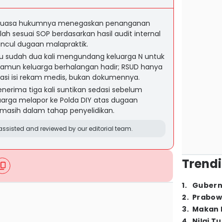
 kuasa hukumnya menegaskan penanganan
lah sesuai SOP berdasarkan hasil audit internal
ncul dugaan malapraktik.
u sudah dua kali mengundang keluarga N untuk
namun keluarga berhalangan hadir; RSUD hanya
si isi rekam medis, bukan dokumennya.
nerima tiga kali suntikan sedasi sebelum
uarga melapor ke Polda DIY atas dugaan
 masih dalam tahap penyelidikan.
ssisted and reviewed by our editorial team.
Trendi
1
.
Gubern
2
.
Prabow
3
.
Makan B
4
.
Nilai T