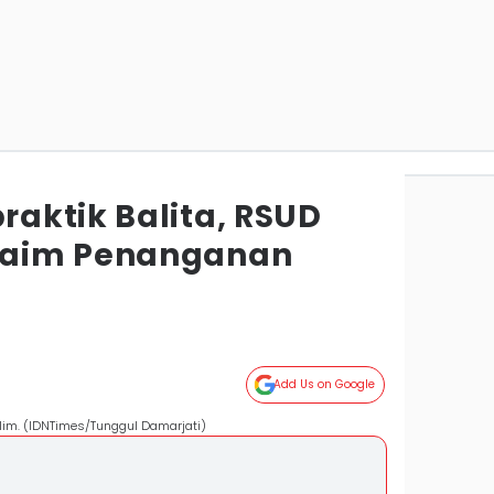
aktik Balita, RSUD
laim Penanganan
Add Us on Google
im. (IDNTimes/Tunggul Damarjati)