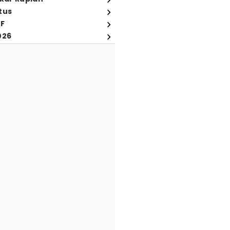
tus
FF
026