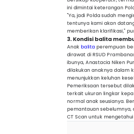
ini dimintai keterangan Pol
"Ya, jadi Polda sudah mengi
tentunya kami akan datang
memberikan klarifikasi," p
3. Kondisi balita memb
Anak
balita
perempuan berin
dirawat di RSUD Prambanan,
ibunya, Anastacia Niken P
dilakukan anaknya dalam ko
menunjukkan keluhan keseh
Pemeriksaan tersebut dilak
terkait ukuran lingkar kepal
normal anak seusianya. Ber
pemantauan sebelumnya, 
CT Scan untuk mengetahui ko