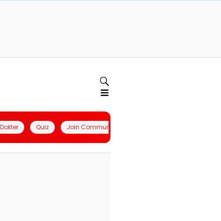
l Dokter
Quiz
Join Community