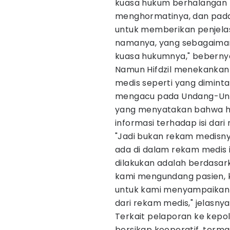
kuasa hukum berhalangan h
menghormatinya, dan pada 
untuk memberikan penjelas
namanya, yang sebagaimana
kuasa hukumnya," beberny
Namun Hifdzil menekankan
medis seperti yang dimint
mengacu pada Undang-Unda
yang menyatakan bahwa h
informasi terhadap isi dari
"Jadi bukan rekam medisnya
ada di dalam rekam medis i
dilakukan adalah berdasa
kami mengundang pasien, 
untuk kami menyampaikan p
dari rekam medis," jelasnya
Terkait pelaporan ke kepol
bersikap kooperatif, terma