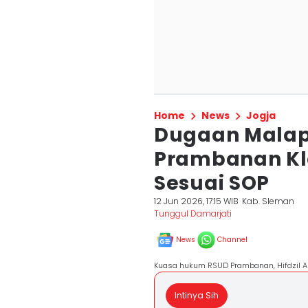
Home
News
Jogja
Dugaan Malapr
Prambanan K
Sesuai SOP
12 Jun 2026, 17:15 WIB
Kab. Sleman
Tunggul Damarjati
News
Channel
Kuasa hukum RSUD Prambanan, Hifdzil Al
Intinya Sih