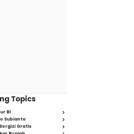
ng Topics
ur BI
o Subianto
ergizi Gratis
ukar Rupiah