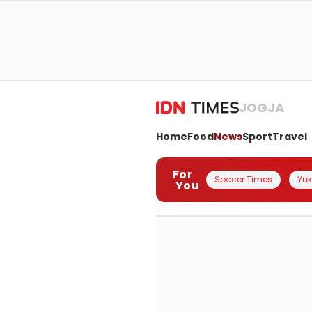
JOGJA
Home
Food
News
Sport
Travel
For
Soccer Times
Yuk 
You