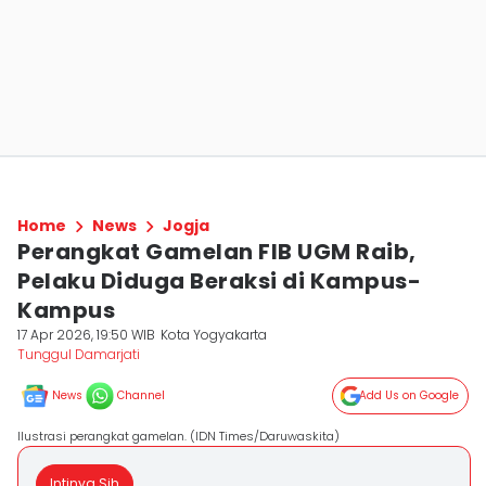
Home
News
Jogja
Perangkat Gamelan FIB UGM Raib,
Pelaku Diduga Beraksi di Kampus-
Kampus
17 Apr 2026, 19:50 WIB
Kota Yogyakarta
Tunggul Damarjati
News
Channel
Add Us on Google
Ilustrasi perangkat gamelan. (IDN Times/Daruwaskita)
Intinya Sih