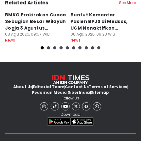
Related Articles
See More
BMKG Prakirakan Cuaca
Buntut Komentar
Sr
Sebagian Besar Wilayah
Pasien BPJS di Medsos,
Ti
Jogja 8 Agustus
UGM Nonaktifkan
P
Berawan
08 Agu 2026, 09:57 WIB
Dokter PPDS
08 Agu 2026, 09:28 WIB
J
08
News
News
Ne
About Us
Editorial Team
Contact Us
Terms of Services
Pedoman Media Siber
Index
Sitemap
Follow Us
Download