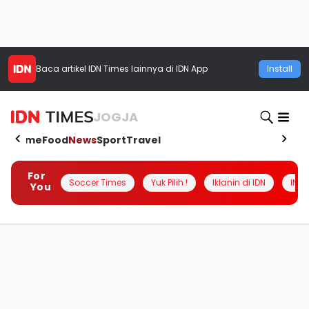
Baca artikel
IDN Times
lainnya di IDN App
Install
JOGJA
Home
Food
News
Sport
Travel
For
Soccer Times
Yuk Pilih !
Iklanin di IDN
INSI
You