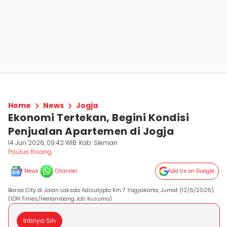
Home
News
Jogja
Ekonomi Tertekan, Begini Kondisi
Penjualan Apartemen di Jogja
14 Jun 2026, 09:42 WIB
Kab. Sleman
Paulus Risang
News
Channel
Add Us on Google
Barsa City di Jalan Laksda Adisutjipto Km 7 Yogyakarta, Jumat (12/6/2026).
(IDN Times/Herlambang Jati Kusumo)
Intinya Sih