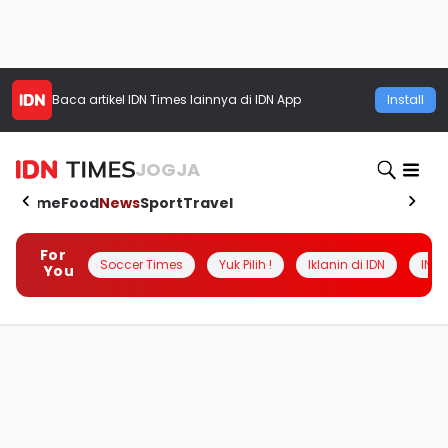
Baca artikel
IDN Times
lainnya di IDN App
Install
JOGJA
Home
Food
News
Sport
Travel
For
Soccer Times
Yuk Pilih !
Iklanin di IDN
INSI
You