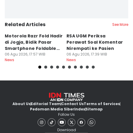
Related Articles
See More
Motorola Razr Fold Hadir
RSA UGM Periksa
A
di Jogja, Bidik Pasar
Perawat Soal Komentar
L
Smartphone Foldable
Nirempati ke Pasien
P
Premium
06 Agu 2026, 17:57 WIB
06 Agu 2026, 17:39 WIB
E
06
News
News
Ne
About Us
Editorial Team
Contact Us
Terms of Services
Pedoman Media Siber
Index
Sitemap
Follow Us
Download