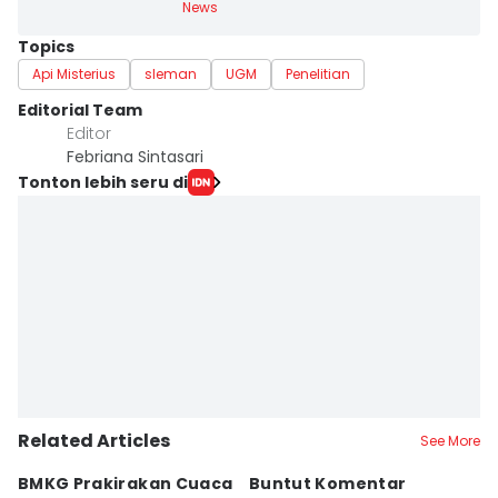
News
Topics
Api Misterius
sleman
UGM
Penelitian
Editorial Team
Editor
Febriana Sintasari
Tonton lebih seru di
Related Articles
See More
BMKG Prakirakan Cuaca
Buntut Komentar
Sr