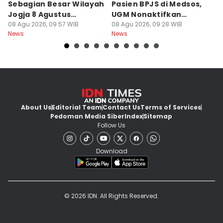
Sebagian Besar Wilayah
Pasien BPJS di Medsos,
Ti
Jogja 8 Agustus
UGM Nonaktifkan
P
Berawan
08 Agu 2026, 09:57 WIB
Dokter PPDS
08 Agu 2026, 09:28 WIB
J
08
News
News
Ne
About Us
Editorial Team
Contact Us
Terms of Services
Pedoman Media Siber
Index
Sitemap
Follow Us
Download
© 2026 IDN. All Rights Reserved.