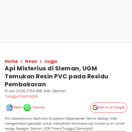
Home
News
Jogja
Api Misterius di Sleman, UGM
Temukan Resin PVC pada Residu
Pembakaran
13 Jun 2026, 17:54 WIB
Kab. Sleman
Tunggul Damarjati
News
Channel
Add Us on Google
Tim Laboratorium Geofisika Eksplorasi Departemen Teknik Geologi UGM
mengerahkan georadar untuk menyelidiki fenomena api misterius di rumah
warga Seyegan Sleman. (IDN Times/Tunggul Damarjati)