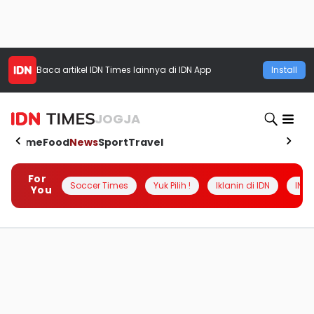
Baca artikel
IDN Times
lainnya di IDN App
Install
JOGJA
Home
Food
News
Sport
Travel
For
Soccer Times
Yuk Pilih !
Iklanin di IDN
INSI
You