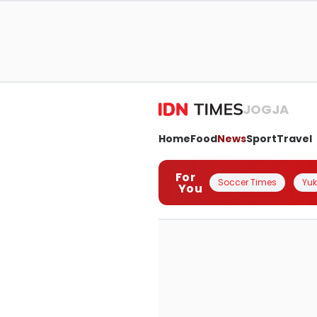
JOGJA
Home
Food
News
Sport
Travel
For
Soccer Times
Yuk 
You