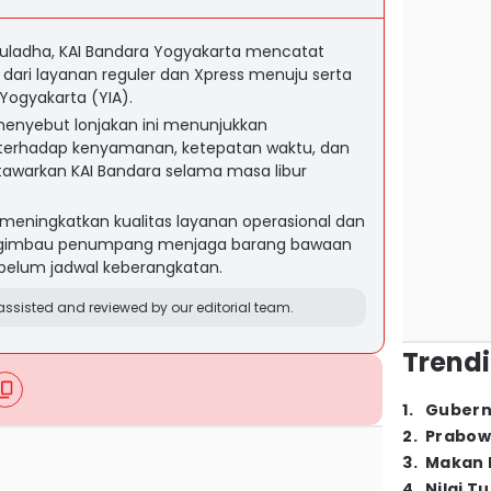
duladha, KAI Bandara Yogyakarta mencatat
 dari layanan reguler dan Xpress menuju serta
 Yogyakarta (YIA).
 menyebut lonjakan ini menunjukkan
terhadap kenyamanan, ketepatan waktu, dan
awarkan KAI Bandara selama masa libur
meningkatkan kualitas layanan operasional dan
engimbau penumpang menjaga barang bawaan
ebelum jadwal keberangkatan.
ssisted and reviewed by our editorial team.
Trendi
1
.
Gubern
2
.
Prabow
3
.
Makan B
4
.
Nilai T