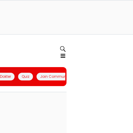
l Dokter
Quiz
Join Community