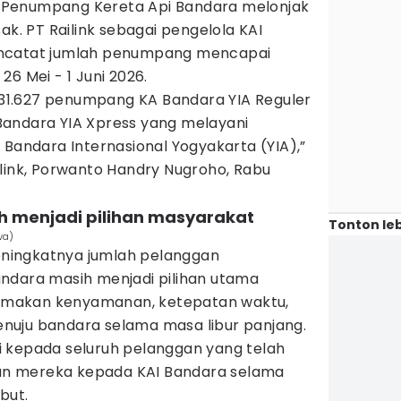
 Penumpang Kereta Api Bandara melonjak
ak. PT Railink sebagai pengelola KAI
encatat jumlah penumpang mencapai
6 Mei - 1 Juni 2026.
i 31.627 penumpang KA Bandara YIA Reguler
andara YIA Xpress yang melayani
 Bandara Internasional Yogyakarta (YIA),”
ilink, Porwanto Handry Nugroho, Rabu
h menjadi pilihan masyarakat
Tonton leb
wa)
ningkatnya jumlah pelanggan
ndara masih menjadi pilihan utama
makan kenyamanan, ketepatan waktu,
nuju bandara selama masa libur panjang.
 kepada seluruh pelanggan yang telah
n mereka kepada KAI Bandara selama
ebut.