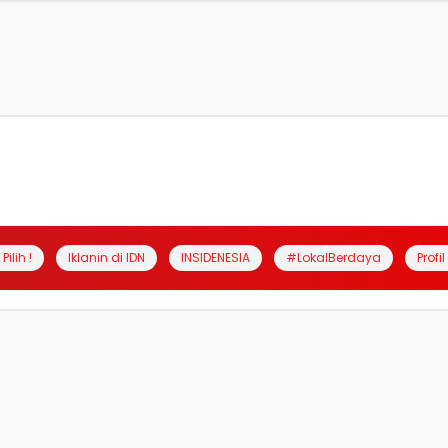
Pilih !
Iklanin di IDN
INSIDENESIA
#LokalBerdaya
Profi