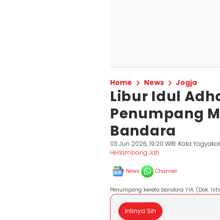
Home
News
Jogja
Libur Idul Adh
Penumpang M
Bandara
03 Jun 2026, 19:20 WIB
Kota Yogyaka
Herlambang Jati
News
Channel
Penumpang kereta bandara YIA. (Dok. Is
Intinya Sih