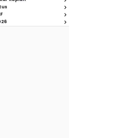
tus
FF
026