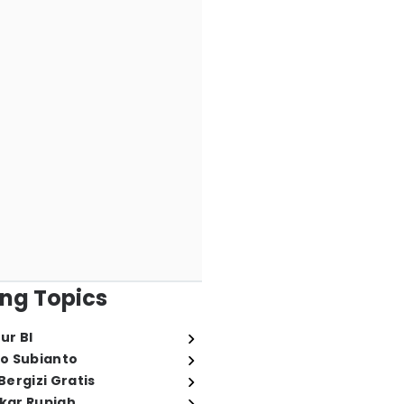
ng Topics
ur BI
o Subianto
ergizi Gratis
ukar Rupiah