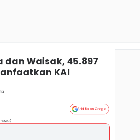
a dan Waisak, 45.897
anfaatkan KAI
rta
Add Us on Google
timewa)