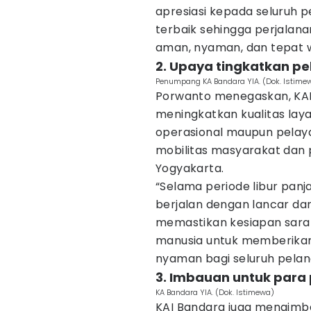
apresiasi kepada seluruh 
terbaik sehingga perjalan
aman, nyaman, dan tepat w
2. Upaya tingkatkan p
Penumpang KA Bandara YIA. (Dok. Istime
Porwanto menegaskan, KAI
meningkatkan kualitas layan
operasional maupun pelay
mobilitas masyarakat dan 
Yogyakarta.
“Selama periode libur panj
berjalan dengan lancar dan
memastikan kesiapan sara
manusia untuk memberika
nyaman bagi seluruh pelan
3. Imbauan untuk par
KA Bandara YIA. (Dok. Istimewa)
KAI Bandara juga mengim