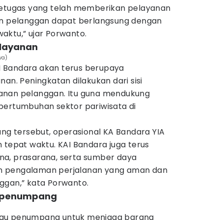
petugas yang telah memberikan pelayanan
an pelanggan dapat berlangsung dengan
aktu,” ujar Porwanto.
elayanan
wa)
 Bandara akan terus berupaya
an. Peningkatan dilakukan dari sisi
anan pelanggan. Itu guna mendukung
pertumbuhan sektor pariwisata di
ang tersebut, operasional KA Bandara YIA
 tepat waktu. KAI Bandara juga terus
na, prasarana, serta sumber daya
n pengalaman perjalanan yang aman dan
ggan,” kata Porwanto.
a penumpang
bau penumpang untuk menjaga barang