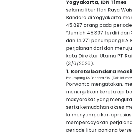
Yogyakarta, IDN Times
–
selama libur Hari Raya Wais
Bandara di Yogyakarta m
45.897 orang pada periode 2
“Jumlah 45.897 terdiri dar
dan 14.271 penumpang KA B
perjalanan dari dan menuju
kata Direktur Utama PT Ra
(3/6/2026).
1. Kereta bandara masi
Penumpang KA Bandara YIA. (Dok. Istime
Porwanto mengatakan, me
menunjukkan kereta api ba
masyarakat yang menguta
serta kemudahan akses me
Ia menyampaikan apresiasi
mempercayakan perjalana
periode libur panjang ters