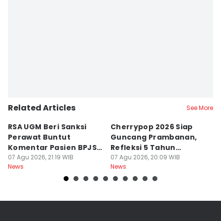
Related Articles
See More
RSA UGM Beri Sanksi
Cherrypop 2026 Siap
K
Perawat Buntut
Guncang Prambanan,
K
Komentar Pasien BPJS
Refleksi 5 Tahun
B
di Medsos
07 Agu 2026, 21:19 WIB
Perjalanan
07 Agu 2026, 20:09 WIB
J
07
News
News
Ne