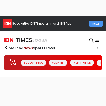
Baca artikel
IDN Times
lainnya di IDN App
Install
JOGJA
Home
Food
News
Sport
Travel
For
Soccer Times
Yuk Pilih !
Iklanin di IDN
INSI
You