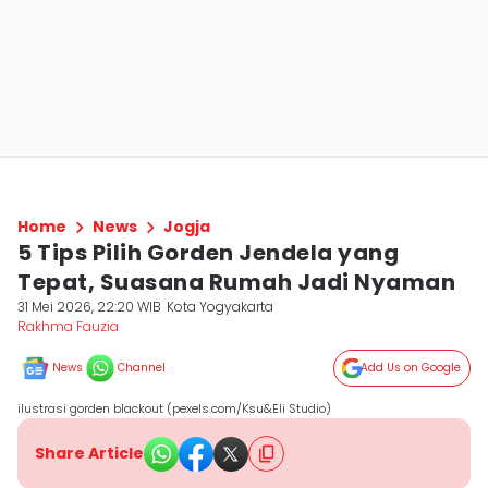
Home
News
Jogja
5 Tips Pilih Gorden Jendela yang
Tepat, Suasana Rumah Jadi Nyaman
31 Mei 2026, 22:20 WIB
Kota Yogyakarta
Rakhma Fauzia
News
Channel
Add Us on Google
ilustrasi gorden blackout (pexels.com/Ksu&Eli Studio)
Share Article