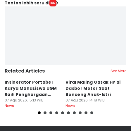
Tonton lebih seru di
Related Articles
See More
Insinerator Portabel
Viral Maling Gasak HP di
M
Karya Mahasiswa UGM
Dasbor Motor Saat
di
Raih Penghargaan
Bonceng Anak-Istri
S
Internasional
07 Agu 2026, 15:13 WIB
07 Agu 2026, 14:18 WIB
P
06
News
News
Ne