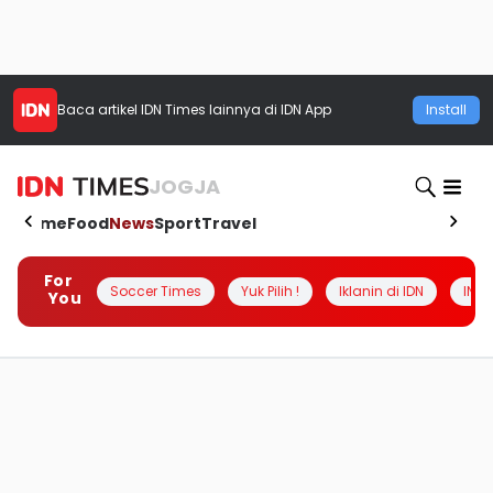
Baca artikel
IDN Times
lainnya di IDN App
Install
JOGJA
Home
Food
News
Sport
Travel
For
Soccer Times
Yuk Pilih !
Iklanin di IDN
INSI
You