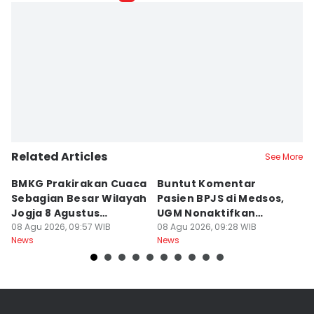
Related Articles
See More
BMKG Prakirakan Cuaca
Buntut Komentar
Sr
Sebagian Besar Wilayah
Pasien BPJS di Medsos,
Ti
Jogja 8 Agustus
UGM Nonaktifkan
P
Berawan
08 Agu 2026, 09:57 WIB
Dokter PPDS
08 Agu 2026, 09:28 WIB
J
08
News
News
Ne