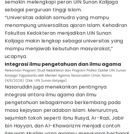
semakin melengkapi peran UIN Sunan Kalijaga
sebagai perguruan tinggi Islam.
“Universitas adalah samudra yang mampu
menampung universalitas ajaran Islam. Kehadiran
Fakultas Kedokteran menjadikan UIN Sunan
Kalijaga makin lengkap sebagai universitas yang
mampu menjawab kebutuhan masyarakat,”
ucapnya.
Integrasi ilmu pengetahuan dan ilmu agama
Peresmian Program Studi Kedokteran dan Program Profesi Dokter UIN Sunan
Kalijaga Yogyakarta oleh Menteri Agama, Nasaruddin Umar, Kamis
(4/6/2026). (Dok. UIN Sunan Kalijaga)
Nasaruddin juga menekankan pentingnya
integrasi antara ilmu agama dan ilmu
pengetahuan sebagaimana berkembang pada
masa kejayaan peradaban Islam. Menurutnya,
sejumlah tokoh seperti Ibnu Rusyd, Ar-Razi, Jabir
bin Hayyan, dan Al-Khawarizmi menjadi contoh
ilmuwan Muslim yang mampu menguasai berbagai