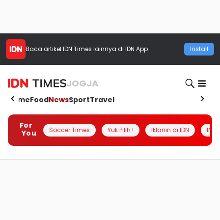
Baca artikel
IDN Times
lainnya di IDN App
Install
JOGJA
Home
Food
News
Sport
Travel
For
Soccer Times
Yuk Pilih !
Iklanin di IDN
INSI
You