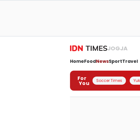
JOGJA
Home
Food
News
Sport
Travel
For
Soccer Times
Yuk 
You