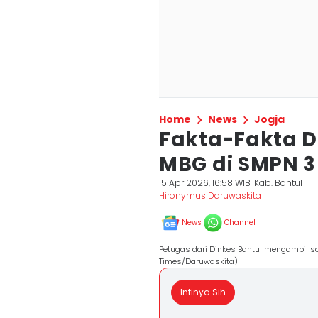
Home
News
Jogja
Fakta-Fakta 
MBG di SMPN 3 
15 Apr 2026, 16:58 WIB
Kab. Bantul
Hironymus Daruwaskita
News
Channel
Petugas dari Dinkes Bantul mengambil s
Times/Daruwaskita)
Intinya Sih