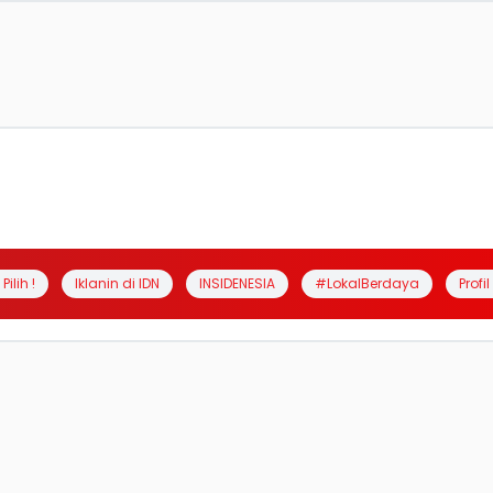
Pilih !
Iklanin di IDN
INSIDENESIA
#LokalBerdaya
Profi