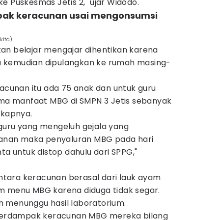
e Puskesmas Jetis 2," ujar Widodo.
ampak keracunan usai mengonsumsi
kita)
an belajar mengajar dihentikan karena
swa kemudian dipulangkan ke rumah masing-
racunan itu ada 75 anak dan untuk guru
rima manfaat MBG di SMPN 3 Jetis sebanyak
gkapnya.
guru yang mengeluh gejala yang
nan maka penyaluran MBG pada hari
ta untuk distop dahulu dari SPPG,"
tara keracunan berasal dari lauk ayam
m menu MBG karena diduga tidak segar.
 menunggu hasil laboratorium.
g terdampak keracunan MBG mereka bilang