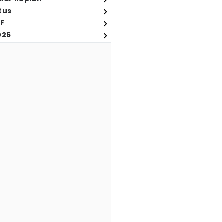
tus
FF
026