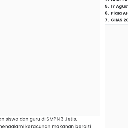
5
.
17 Agus
6
.
Piala A
7
.
GIIAS 2
n siswa dan guru di SMPN 3 Jetis,
 mengalami keracunan makanan bergizi