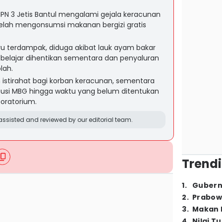
PN 3 Jetis Bantul mengalami gejala keracunan
telah mengonsumsi makanan bergizi gratis
uru terdampak, diduga akibat lauk ayam bakar
n belajar dihentikan sementara dan penyaluran
lah.
n istirahat bagi korban keracunan, sementara
busi MBG hingga waktu yang belum ditentukan
oratorium.
ssisted and reviewed by our editorial team.
Trendi
1
.
Gubern
2
.
Prabow
3
.
Makan B
4
.
Nilai T