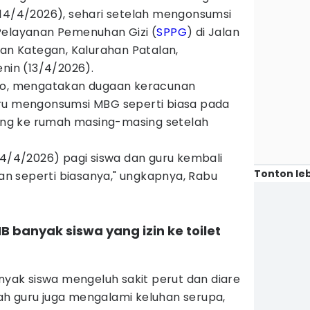
(14/4/2026), sehari setelah mengonsumsi
Pelayanan Pemenuhan Gizi (
SPPG
) di Jalan
han Kategan, Kalurahan Patalan,
enin (13/4/2026).
odo, mengatakan dugaan keracunan
uru mengonsumsi MBG seperti biasa pada
lang ke rumah masing-masing setelah
(14/4/2026) pagi siswa dan guru kembali
Tonton leb
n seperti biasanya," ungkapnya, Rabu
WIB banyak siswa yang izin ke toilet
anyak siswa mengeluh sakit perut dan diare
mlah guru juga mengalami keluhan serupa,