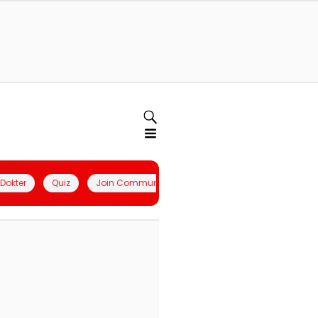
l Dokter
Quiz
Join Community