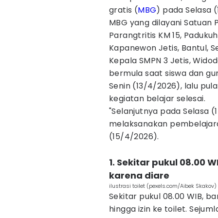
gratis (
MBG
) pada Selasa 
MBG yang dilayani Satuan 
Parangtritis KM 15, Paduku
Kapanewon Jetis, Bantul, S
Kepala SMPN 3 Jetis, Wid
bermula saat siswa dan g
Senin (13/4/2026), lalu pu
kegiatan belajar selesai.
‎"Selanjutnya pada Selasa 
melaksanakan pembelajara
(15/4/2026).
1. ‎Sekitar pukul 08.00 
karena diare
ilustrasi toilet (pexels.com/Aibek Skakov)
Sekitar pukul 08.00 WIB, b
hingga izin ke toilet. Seju