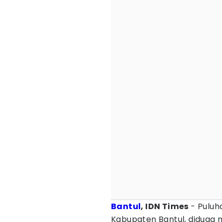
Bantul
, IDN Times
- Puluha
Kabupaten Bantul, diduga