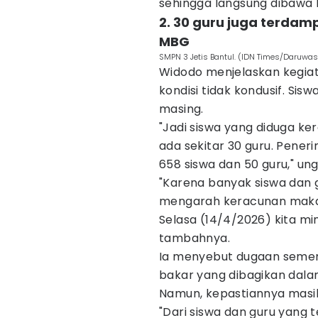
sehingga langsung dibawa k
2. ‎30 guru juga terd
MBG
SMPN 3 Jetis Bantul. (IDN Times/Daruwas
Widodo menjelaskan kegiat
kondisi tidak kondusif. Si
masing.
"Jadi siswa yang diduga ke
ada sekitar 30 guru. Pene
658 siswa dan 50 guru," un
"Karena banyak siswa dan 
mengarah keracunan maka
Selasa (14/4/2026) kita min
tambahnya.
Ia menyebut dugaan semen
bakar yang dibagikan dala
Namun, kepastiannya masih
"Dari siswa dan guru yan