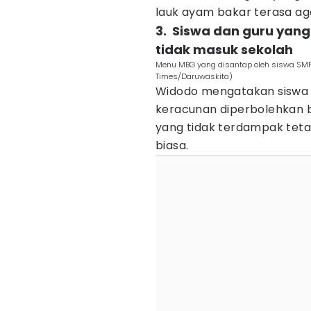
lauk ayam bakar terasa aga
3. ‎ Siswa dan guru ya
tidak masuk sekolah
Menu MBG yang disantap oleh siswa SMPN
Times/Daruwaskita)
Widodo mengatakan siswa 
keracunan diperbolehkan be
yang tidak terdampak tetap
biasa.