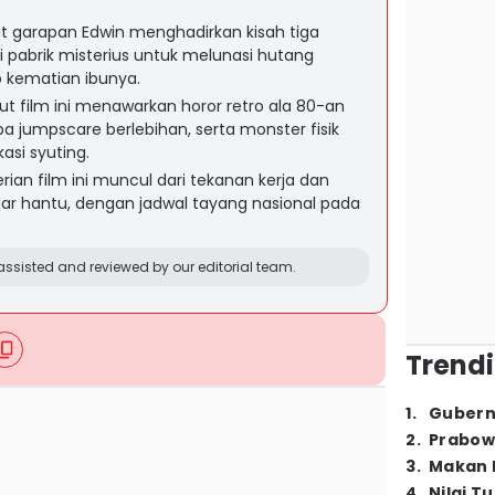
t garapan Edwin menghadirkan kisah tiga
i pabrik misterius untuk melunasi hutang
 kematian ibunya.
 film ini menawarkan horor retro ala 80-an
pa jumpscare berlebihan, serta monster fisik
asi syuting.
ian film ini muncul dari tekanan kerja dan
adar hantu, dengan jadwal tayang nasional pada
ssisted and reviewed by our editorial team.
Trendi
1
.
Gubern
2
.
Prabow
3
.
Makan B
4
.
Nilai T