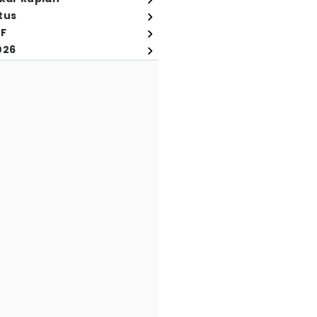
tus
FF
026