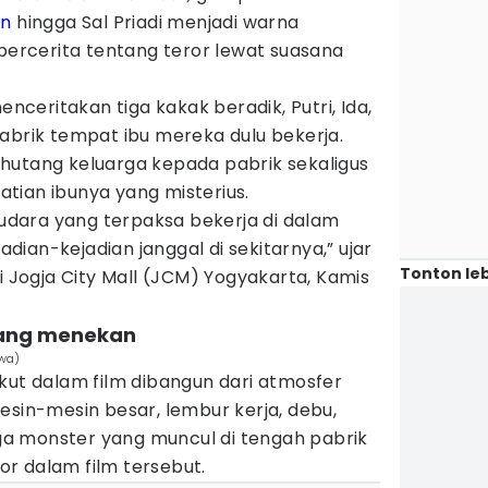
an
hingga Sal Priadi menjadi warna
 bercerita tentang teror lewat suasana
enceritakan tiga kakak beradik, Putri, Ida,
abrik tempat ibu mereka dulu bekerja.
hutang keluarga kepada pabrik sekaligus
tian ibunya yang misterius.
saudara yang terpaksa bekerja di dalam
ian-kejadian janggal di sekitarnya,” ujar
Tonton leb
i Jogja City Mall (JCM) Yogyakarta, Kamis
 yang menekan
ewa)
kut dalam film dibangun dari atmosfer
esin-mesin besar, lembur kerja, debu,
a monster yang muncul di tengah pabrik
r dalam film tersebut.