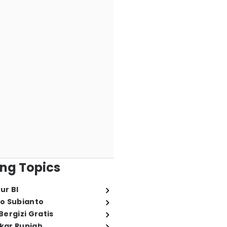
ng Topics
ur BI
o Subianto
ergizi Gratis
ukar Rupiah