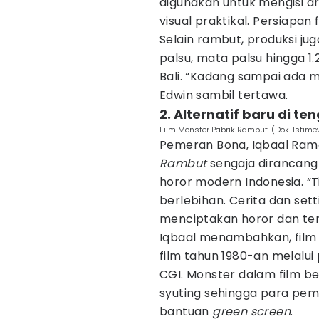
digunakan untuk mengisi ar
visual praktikal. Persiapan
Selain rambut, produksi ju
palsu, mata palsu hingga 1
Bali. “Kadang sampai ada m
Edwin sambil tertawa.
2. Alternatif baru di t
Film Monster Pabrik Rambut. (Dok. Istim
Pemeran Bona, Iqbaal Ra
Rambut
sengaja dirancang 
horor modern Indonesia. “
berlebihan. Cerita dan sett
menciptakan horor dan tero
Iqbaal menambahkan, film 
film tahun 1980-an melalu
CGI. Monster dalam film ben
syuting sehingga para pem
bantuan
green screen
.