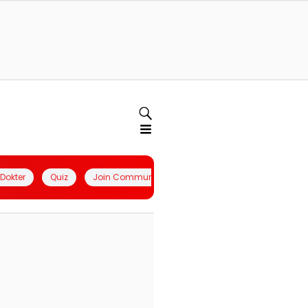
l Dokter
Quiz
Join Community