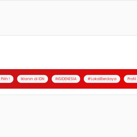
Pilih !
Iklanin di IDN
INSIDENESIA
#LokalBerdaya
Profi