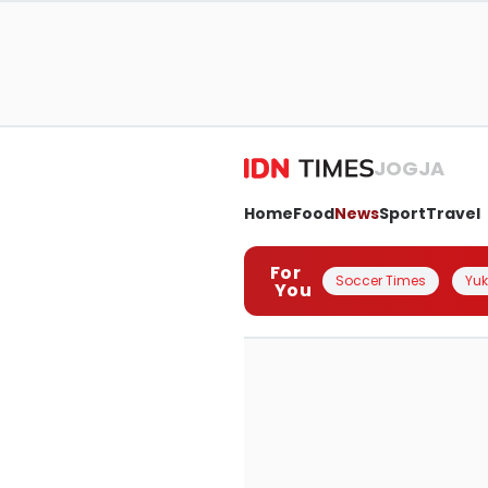
JOGJA
Home
Food
News
Sport
Travel
For
Soccer Times
Yuk 
You