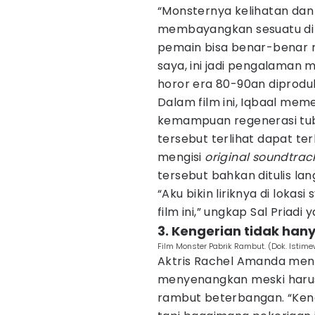
“Monsternya kelihatan dan 
membayangkan sesuatu di 
pemain bisa benar-benar m
saya, ini jadi pengalaman 
horor era 80-90an diproduk
Dalam film ini, Iqbaal mem
kemampuan regenerasi tubu
tersebut terlihat dapat ter
mengisi
original soundtrac
tersebut bahkan ditulis la
“Aku bikin liriknya di loka
film ini,” ungkap Sal Priad
3. Kengerian tidak han
Film Monster Pabrik Rambut. (Dok. Istim
Aktris Rachel Amanda men
menyenangkan meski harus
rambut beterbangan. “Kenge