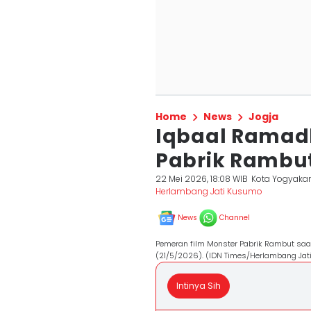
Home
News
Jogja
Iqbaal Ramad
Pabrik Rambut
22 Mei 2026, 18:08 WIB
Kota Yogyakar
Herlambang Jati Kusumo
News
Channel
Pemeran film Monster Pabrik Rambut saat 
(21/5/2026). (IDN Times/Herlambang Jat
Intinya Sih