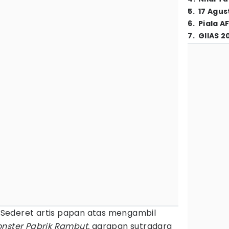
5
.
17 Agus
6
.
Piala A
7
.
GIIAS 2
Sederet artis papan atas mengambil
nster Pabrik Rambut,
garapan sutradara