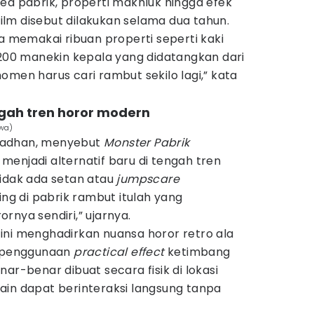
ea pabrik, properti makhluk hingga efek
 film disebut dilakukan selama dua tahun.
ga memakai ribuan properti seperti kaki
.200 manekin kepala yang didatangkan dari
omen harus cari rambut sekilo lagi,” kata
engah tren horor modern
ewa)
madhan, menyebut
Monster Pabrik
menjadi alternatif baru di tengah tren
Tidak ada setan atau
jumpscare
ing di pabrik rambut itulah yang
rnya sendiri,” ujarnya.
ini menghadirkan nuansa horor retro ala
i penggunaan
practical effect
ketimbang
ar-benar dibuat secara fisik di lokasi
ain dapat berinteraksi langsung tanpa