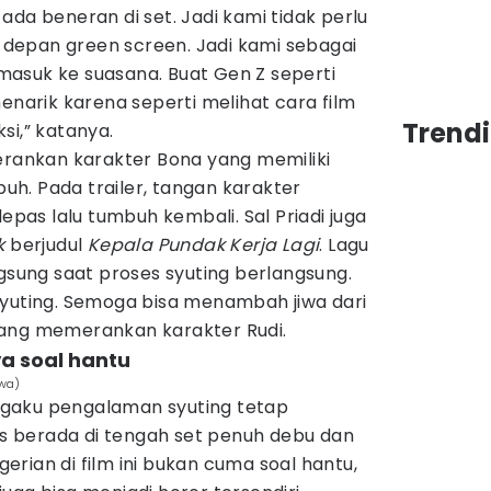
ada beneran di set. Jadi kami tidak perlu
depan green screen. Jadi kami sebagai
asuk ke suasana. Buat Gen Z seperti
menarik karena seperti melihat cara film
Trend
si,” katanya.
erankan karakter Bona yang memiliki
h. Pada trailer, tangan karakter
lepas lalu tumbuh kembali. Sal Priadi juga
k
berjudul
Kepala Pundak Kerja Lagi
. Lagu
ngsung saat proses syuting berlangsung.
si syuting. Semoga bisa menambah jiwa dari
i yang memerankan karakter Rudi.
ya soal hantu
ewa)
gaku pengalaman syuting tetap
 berada di tengah set penuh debu dan
rian di film ini bukan cuma soal hantu,