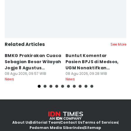
Related Articles
See More
BMKG Prakirakan Cuaca
Buntut Komentar
Sr
Sebagian Besar Wilayah
Pasien BPJS di Medsos,
Ti
Jogja 8 Agustus
UGM Nonaktifkan
P
Berawan
08 Agu 2026, 09:57 WIB
Dokter PPDS
08 Agu 2026, 09:28 WIB
J
08
News
News
Ne
About Us
Editorial Team
Contact Us
Terms of Services
Pedoman Media Siber
Index
Sitemap