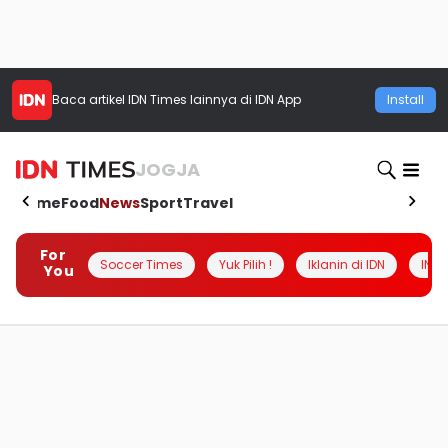
Baca artikel
IDN Times
lainnya di IDN App
Install
JOGJA
Home
Food
News
Sport
Travel
For
Soccer Times
Yuk Pilih !
Iklanin di IDN
INSI
You