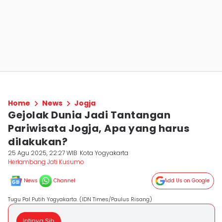
Home
News
Jogja
Gejolak Dunia Jadi Tantangan
Pariwisata Jogja, Apa yang harus
dilakukan?
25 Agu 2025, 22:27 WIB
Kota Yogyakarta
Herlambang Jati Kusumo
News
Channel
Add Us on Google
Tugu Pal Putih Yogyakarta. (IDN Times/Paulus Risang)
Intinya Sih