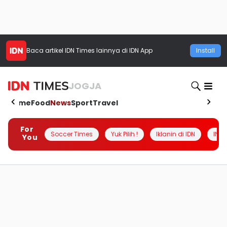
Baca artikel
IDN Times
lainnya di IDN App
Install
JOGJA
Home
Food
News
Sport
Travel
For
Soccer Times
Yuk Pilih !
Iklanin di IDN
INSI
You