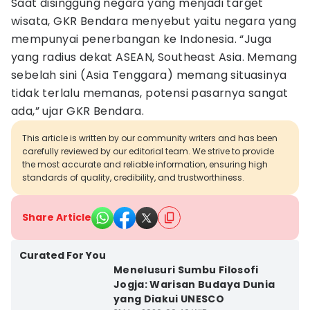
Saat disinggung negara yang menjadi target
wisata, GKR Bendara menyebut yaitu negara yang
mempunyai penerbangan ke Indonesia. “Juga
yang radius dekat ASEAN, Southeast Asia. Memang
sebelah sini (Asia Tenggara) memang situasinya
tidak terlalu memanas, potensi pasarnya sangat
ada,” ujar GKR Bendara.
This article is written by our community writers and has been
carefully reviewed by our editorial team. We strive to provide
the most accurate and reliable information, ensuring high
standards of quality, credibility, and trustworthiness.
Share Article
Curated For You
Menelusuri Sumbu Filosofi
Jogja: Warisan Budaya Dunia
yang Diakui UNESCO