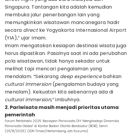
Singapura. Tantangan kita adalah kemudian
membuka jalur penerbangan lain yang
memungkinkan wisatawan mancanegara hadir
secara
direct
ke Yogyakarta Internasional Airport
(YIA),” ujar Imam.
Imam mengatakan kesiapan destinasi wisata juga
harus dipastikan. Pasalnya saat ini ada perubahan
pola wisatawan, tidak hanya sekadar untuk
melihat tapi mencari pengalaman yang
mendalam. “Sekarang
deep experience
bahkan
cultural immersion
(pengalaman budaya yang
menalam). Kekuatan kita sebenarnya ada di
cultural immersion
,” imbuhnya.
2. Pariwisata masih menjadi prioritas utama
pemerintah
Forum Pentahelix 2025 ‘Kesiapan Pariwisata DIY Menghadapi Dinamika
Pariwisata Global’ di Kantor Badan Otorita Borobudur (BOB), Senin
(25/8/2025). (IDN Times/Herlambang Jati Kusumo)