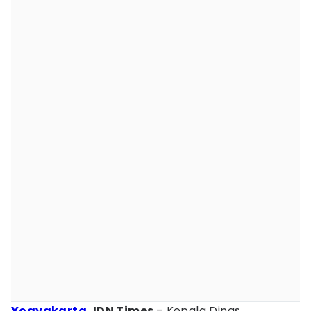
Yogyakarta
, IDN Times
– Kepala Dinas