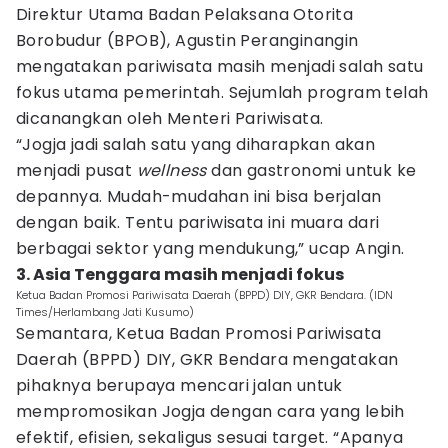
Direktur Utama Badan Pelaksana Otorita
Borobudur (BPOB), Agustin Peranginangin
mengatakan pariwisata masih menjadi salah satu
fokus utama pemerintah. Sejumlah program telah
dicanangkan oleh Menteri Pariwisata.
“Jogja jadi salah satu yang diharapkan akan
menjadi pusat
wellness
dan gastronomi untuk ke
depannya. Mudah-mudahan ini bisa berjalan
dengan baik. Tentu pariwisata ini muara dari
berbagai sektor yang mendukung,” ucap Angin.
3. Asia Tenggara masih menjadi fokus
Ketua Badan Promosi Pariwisata Daerah (BPPD) DIY, GKR Bendara. (IDN
Times/Herlambang Jati Kusumo)
Semantara, Ketua Badan Promosi Pariwisata
Daerah (BPPD) DIY, GKR Bendara mengatakan
pihaknya berupaya mencari jalan untuk
mempromosikan Jogja dengan cara yang lebih
efektif, efisien, sekaligus sesuai target. “Apanya