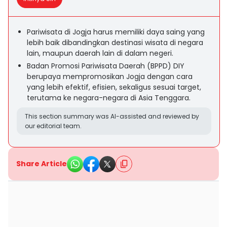
Pariwisata di Jogja harus memiliki daya saing yang
lebih baik dibandingkan destinasi wisata di negara
lain, maupun daerah lain di dalam negeri.
Badan Promosi Pariwisata Daerah (BPPD) DIY
berupaya mempromosikan Jogja dengan cara
yang lebih efektif, efisien, sekaligus sesuai target,
terutama ke negara-negara di Asia Tenggara.
This section summary was AI-assisted and reviewed by
our editorial team.
Share Article