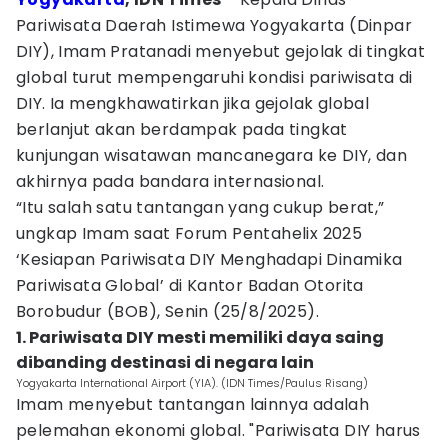
Pariwisata Daerah Istimewa Yogyakarta (Dinpar
DIY), Imam Pratanadi menyebut gejolak di tingkat
global turut mempengaruhi kondisi pariwisata di
DIY. Ia mengkhawatirkan jika gejolak global
berlanjut akan berdampak pada tingkat
kunjungan wisatawan mancanegara ke DIY, dan
akhirnya pada bandara internasional.
“Itu salah satu tantangan yang cukup berat,”
ungkap Imam saat Forum Pentahelix 2025
‘Kesiapan Pariwisata DIY Menghadapi Dinamika
Pariwisata Global’ di Kantor Badan Otorita
Borobudur (BOB), Senin (25/8/2025).
1. Pariwisata DIY mesti memiliki daya saing
dibanding destinasi di negara lain
Yogyakarta International Airport (YIA). (IDN Times/Paulus Risang)
Imam menyebut tantangan lainnya adalah
pelemahan ekonomi global. "Pariwisata DIY harus