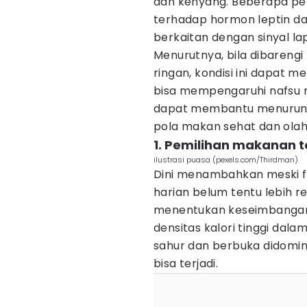
dan kenyang. Beberapa pe
terhadap hormon leptin da
berkaitan dengan sinyal la
Menurutnya, bila dibarengi 
ringan, kondisi ini dapat 
bisa mempengaruhi nafsu m
dapat membantu menurunka
pola makan sehat dan olahr
1. Pemilihan makanan 
ilustrasi puasa (pexels.com/Thirdman)
Dini menambahkan meski fr
harian belum tentu lebih r
menentukan keseimbangan 
densitas kalori tinggi dalam
sahur dan berbuka didomina
bisa terjadi.