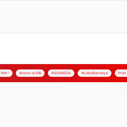
Pilih !
Iklanin di IDN
INSIDENESIA
#LokalBerdaya
Profi