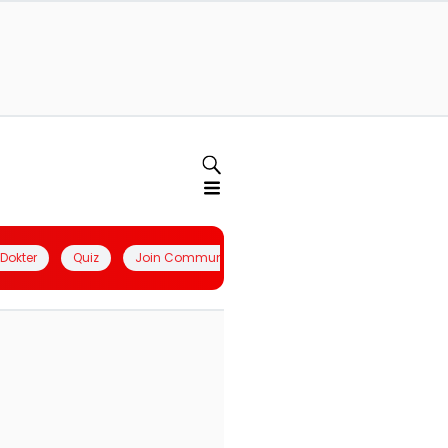
l Dokter
Quiz
Join Community