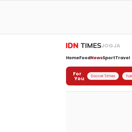
JOGJA
Home
Food
News
Sport
Travel
For
Soccer Times
Yuk 
You