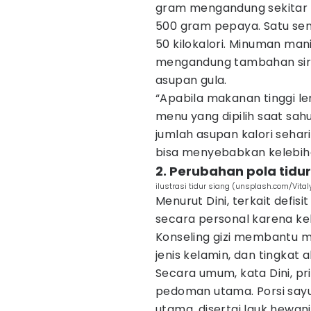
gram mengandung sekitar 13
500 gram pepaya. Satu sen
50 kilokalori. Minuman man
mengandung tambahan siru
asupan gula.
“Apabila makanan tinggi le
menu yang dipilih saat sa
jumlah asupan kalori sehar
bisa menyebabkan kelebiha
2. Perubahan pola tid
ilustrasi tidur siang (unsplash.com/Vital
Menurut Dini, terkait defisi
secara personal karena keb
Konseling gizi membantu m
jenis kelamin, dan tingkat ak
Secara umum, kata Dini, pr
pedoman utama. Porsi sayu
utama, disertai lauk hewan