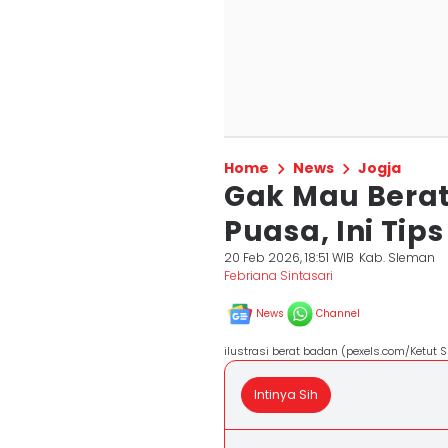
Home
News
Jogja
Gak Mau Berat
Puasa, Ini Tip
20 Feb 2026, 18:51 WIB
Kab. Sleman
Febriana Sintasari
News
Channel
ilustrasi berat badan (pexels.com/Ketut 
Intinya Sih