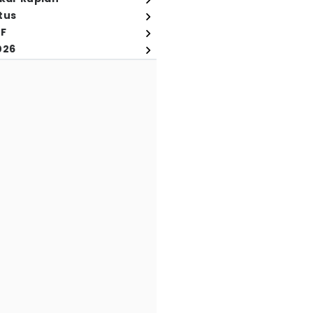
tus
FF
026