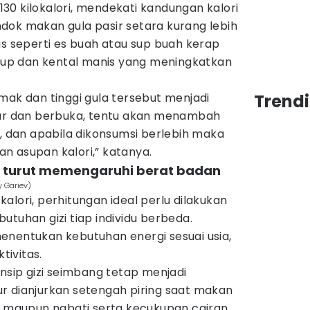
0 kilokalori, mendekati kandungan kalori
dok makan gula pasir setara kurang lebih
is seperti es buah atau sup buah kerap
p dan kental manis yang meningkatkan
mak dan tinggi gula tersebut menjadi
Trend
hur dan berbuka, tentu akan menambah
i, dan apabila dikonsumsi berlebih maka
n asupan kalori,” katanya.
ur turut memengaruhi berat badan
y Gariev)
t kalori, perhitungan ideal perlu dilakukan
utuhan gizi tiap individu berbeda.
enentukan kebutuhan energi sesuai usia,
tivitas.
insip gizi seimbang tetap menjadi
r dianjurkan setengah piring saat makan
i maupun nabati serta kecukupan cairan.