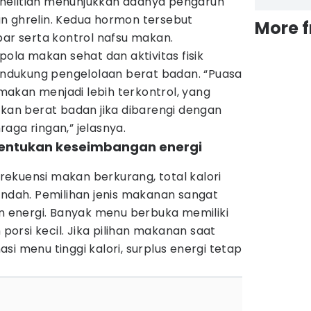
nelitian menunjukkan adanya pengaruh
n ghrelin. Kedua hormon tersebut
More 
par serta kontrol nafsu makan.
pola makan sehat dan aktivitas fisik
mendukung pengelolaan berat badan. “Puasa
akan menjadi lebih terkontrol, yang
n berat badan jika dibarengi dengan
aga ringan,” jelasnya.
tentukan keseimbangan energi
ekuensi makan berkurang, total kalori
endah. Pemilihan jenis makanan sangat
energi. Banyak menu berbuka memiliki
 porsi kecil. Jika pilihan makanan saat
si menu tinggi kalori, surplus energi tetap