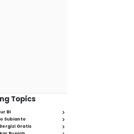
ng Topics
ur BI
o Subianto
ergizi Gratis
ukar Rupiah