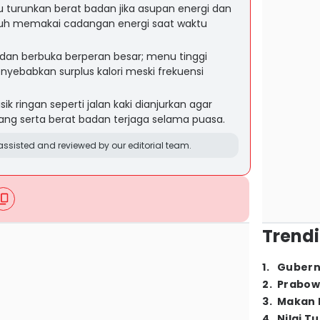
 turunkan berat badan jika asupan energi dan
tubuh memakai cadangan energi saat waktu
dan berbuka berperan besar; menu tinggi
yebabkan surplus kalori meski frekuensi
sik ringan seperti jalan kaki dianjurkan agar
ng serta berat badan terjaga selama puasa.
ssisted and reviewed by our editorial team.
Trendi
1
.
Gubern
2
.
Prabow
3
.
Makan B
4
.
Nilai T