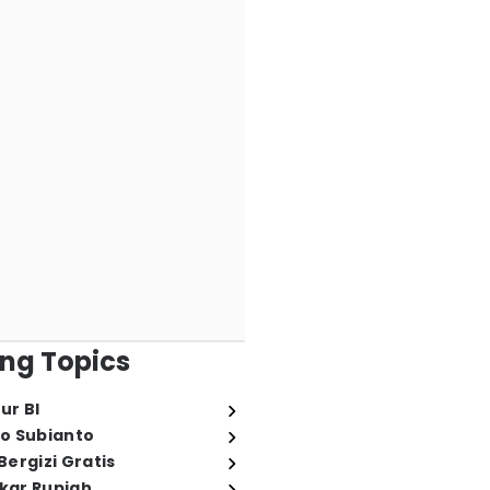
ng Topics
ur BI
o Subianto
ergizi Gratis
ukar Rupiah