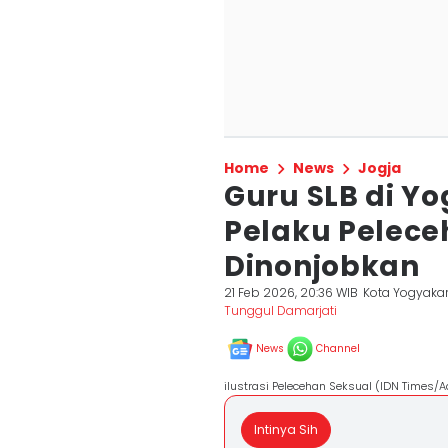
Home
News
Jogja
Guru SLB di Y
Pelaku Pelece
Dinonjobkan
21 Feb 2026, 20:36 WIB
Kota Yogyaka
Tunggul Damarjati
News
Channel
ilustrasi Pelecehan Seksual (IDN Times/
Intinya Sih