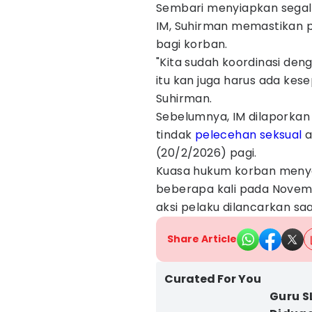
Sembari menyiapkan segal
IM, Suhirman memastikan
bagi korban.
"Kita sudah koordinasi de
itu kan juga harus ada kese
Suhirman.
Sebelumnya, IM dilaporkan
tindak
pelecehan seksual
a
(20/2/2026) pagi.
Kuasa hukum korban menyeb
beberapa kali pada Nove
aksi pelaku dilancarkan saa
Share Article
Curated For You
Guru S