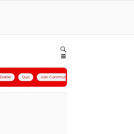
l Dokter
Quiz
Join Community