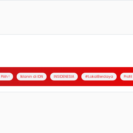
Pilih !
Iklanin di IDN
INSIDENESIA
#LokalBerdaya
Profi