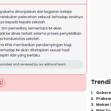
ogyakarta dinonjobkan dari kegiatan belajar
melakukan pelecehan seksual terhadap siswinya
a kepada kepala sekolah.
 tim pemeriksa, sementara IM akan
rik ke dinas terkait selama proses penyelidikan
 kondusivitas sekolah.
ma KPAI memberikan pendampingan bagi
erhadap IM akan ditetapkan sesuai hasil
iplin ASN yang berlaku.
ssisted and reviewed by our editorial team.
Trendi
1
.
Gubern
2
.
Prabow
3
.
Makan B
4
.
Nilai T