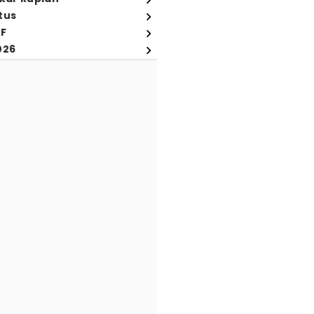
tus
FF
026