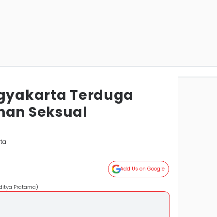
ogyakarta Terduga
han Seksual
rta
Add Us on Google
Aditya Pratama)