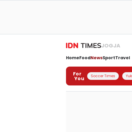
JOGJA
Home
Food
News
Sport
Travel
For
Soccer Times
Yuk 
You