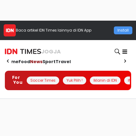
Baca artikel
IDN Times
lainnya di IDN App
Install
JOGJA
Home
Food
News
Sport
Travel
For
Soccer Times
Yuk Pilih !
Iklanin di IDN
INSI
You