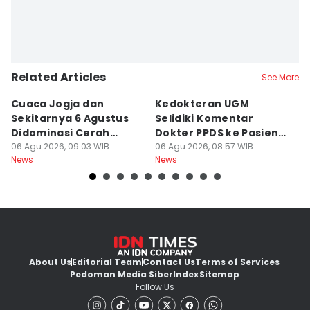
Related Articles
See More
Cuaca Jogja dan
Kedokteran UGM
R
Sekitarnya 6 Agustus
Selidiki Komentar
Tr
Didominasi Cerah
Dokter PPDS ke Pasien
P
Berawan
06 Agu 2026, 09:03 WIB
BPJS di Medsos
06 Agu 2026, 08:57 WIB
P
05
News
News
Ne
About Us
Editorial Team
Contact Us
Terms of Services
Pedoman Media Siber
Index
Sitemap
Follow Us