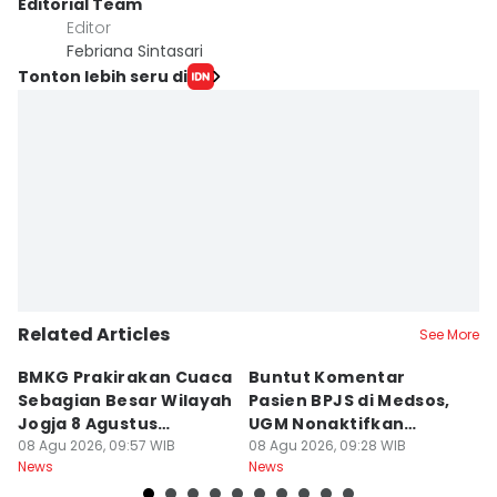
Editorial Team
Editor
Febriana Sintasari
Tonton lebih seru di
Related Articles
See More
BMKG Prakirakan Cuaca
Buntut Komentar
Sr
Sebagian Besar Wilayah
Pasien BPJS di Medsos,
Ti
Jogja 8 Agustus
UGM Nonaktifkan
P
Berawan
08 Agu 2026, 09:57 WIB
Dokter PPDS
08 Agu 2026, 09:28 WIB
J
08
News
News
Ne