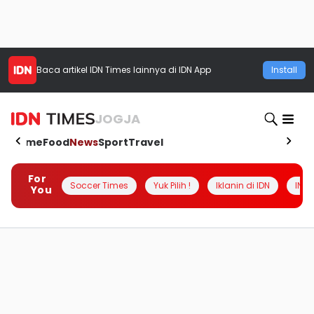
Baca artikel
IDN Times
lainnya di IDN App
Install
JOGJA
Home
Food
News
Sport
Travel
For
Soccer Times
Yuk Pilih !
Iklanin di IDN
INSI
You