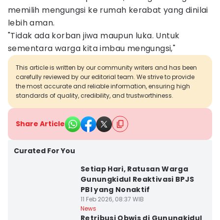
memilih mengungsi ke rumah kerabat yang dinilai
lebih aman.
‎"Tidak ada korban jiwa maupun luka. Untuk
sementara warga kita imbau mengungsi,"
This article is written by our community writers and has been
carefully reviewed by our editorial team. We strive to provide
the most accurate and reliable information, ensuring high
standards of quality, credibility, and trustworthiness.
Share Article
Curated For You
Setiap Hari, Ratusan Warga
Gunungkidul Reaktivasi BPJS
PBI yang Nonaktif
11 Feb 2026, 08:37 WIB
News
Retribusi Obwis di Gunungkidul