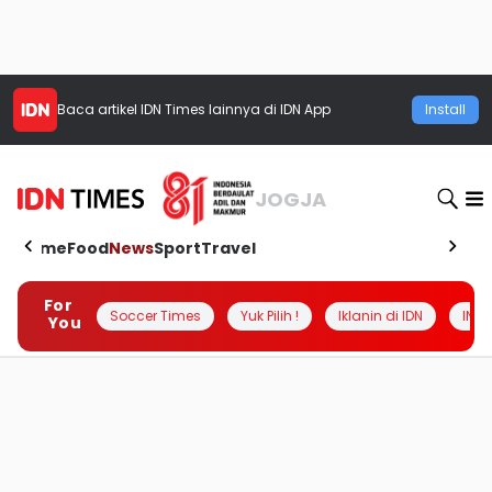
Baca artikel
IDN Times
lainnya di IDN App
Install
JOGJA
Home
Food
News
Sport
Travel
For
Soccer Times
Yuk Pilih !
Iklanin di IDN
INSI
You