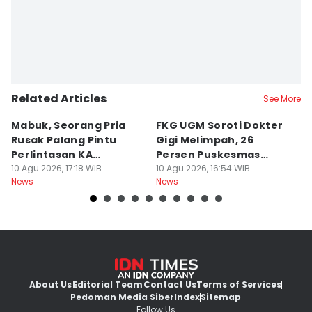
Related Articles
See More
Mabuk, Seorang Pria
FKG UGM Soroti Dokter
Ha
Rusak Palang Pintu
Gigi Melimpah, 26
P
Perlintasan KA
Persen Puskesmas
R
Banyuraden
10 Agu 2026, 17:18 WIB
Kurang Nakes
10 Agu 2026, 16:54 WIB
M
10
News
News
Ne
About Us
Editorial Team
Contact Us
Terms of Services
Pedoman Media Siber
Index
Sitemap
Follow Us