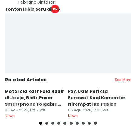
Febriana Sintasari
Tonton lebih seru di
Related Articles
See More
Motorola Razr Fold Hadir
RSA UGM Periksa
A
di Jogja, Bidik Pasar
Perawat Soal Komentar
L
Smartphone Foldable
Nirempati ke Pasien
P
Premium
06 Agu 2026, 17:57 WIB
06 Agu 2026, 17:39 WIB
E
06
News
News
Ne