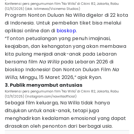
Konferensi pers pengumuman film "Na Willa" di Cikini 82, Jakarta, Rabu
(12/11/2025) (dok. Istimewa/Visinema Studios)
Program Nonton Duluan Na Willa digelar di 22 kota
di Indonesia. Untuk pembelian tiket bisa melalui
aplikasi online dan di
bioskop
.
“Tonton petualangan yang penuh imajinasi,
keajaiban, dan kehangatan yang akan membawa
kita pulang menjadi anak-anak pada Lebaran
bersama film
Na Willa
pada Lebaran 2026 di
bioskop Indonesia! Dan Nonton Duluan Film
Na
Willa
, Minggu, 15 Maret 2026,” ajak Ryan.
3. Publik menyambut antusias
Konferensi pers pengumuman film "Na Willa" di Cikini 82, Jakarta, Rabu
(12/11/2025) (Instagram.com/nawillaofficial)
Sebagai film keluarga, Na Willa tidak hanya
ditujukan untuk anak-anak, tetapi juga
menghadirkan kedalaman emosional yang dapat
dirasakan oleh penonton dari berbagai usia.