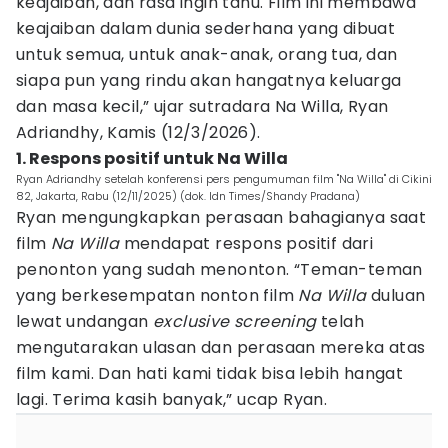
keajaiban, dan rasa ingin tahu. Film ini membawa
keajaiban dalam dunia sederhana yang dibuat
untuk semua, untuk anak-anak, orang tua, dan
siapa pun yang rindu akan hangatnya keluarga
dan masa kecil,” ujar sutradara Na Willa, Ryan
Adriandhy, Kamis (12/3/2026).
1. Respons positif untuk Na Willa
Ryan Adriandhy setelah konferensi pers pengumuman film "Na Willa" di Cikini
82, Jakarta, Rabu (12/11/2025) (dok. Idn Times/Shandy Pradana)
Ryan mengungkapkan perasaan bahagianya saat
film
Na Willa
mendapat respons positif dari
penonton yang sudah menonton. “Teman-teman
yang berkesempatan nonton film
Na Willa
duluan
lewat undangan
exclusive screening
telah
mengutarakan ulasan dan perasaan mereka atas
film kami. Dan hati kami tidak bisa lebih hangat
lagi. Terima kasih banyak,” ucap Ryan.