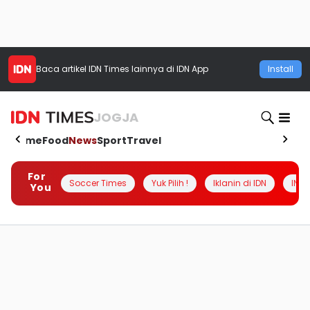
Baca artikel
IDN Times
lainnya di IDN App
Install
JOGJA
Home
Food
News
Sport
Travel
For
Soccer Times
Yuk Pilih !
Iklanin di IDN
INSI
You