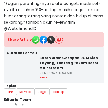
“Bagian parenting-nya relate banget, meski set-
nya itu di tahun ‘60-an tapi masih sangat terasa
buat orang-orang yang nonton dan hidup di masa
sekarang,” tambah akun review film
@WatchmendID.
Share Article
Curated For You
Setan Alas! Garapan UGM Siap
Tayang, Tantang Pakem Horor
Mainstream
04 Mar 2026, 13:03 WIB
News
Topics
Film
Na Willa
Jogja
bioskop
Editorial Team
Editor