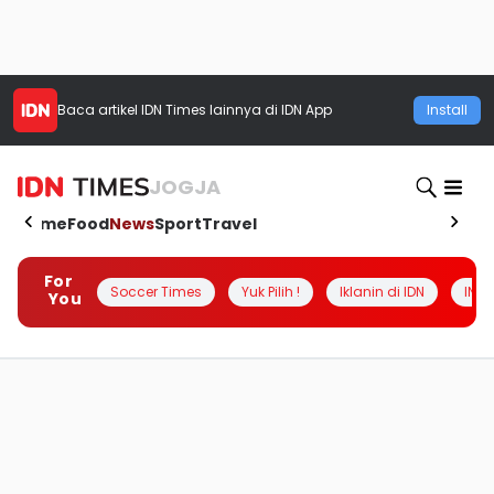
Baca artikel
IDN Times
lainnya di IDN App
Install
JOGJA
Home
Food
News
Sport
Travel
For
Soccer Times
Yuk Pilih !
Iklanin di IDN
INSI
You