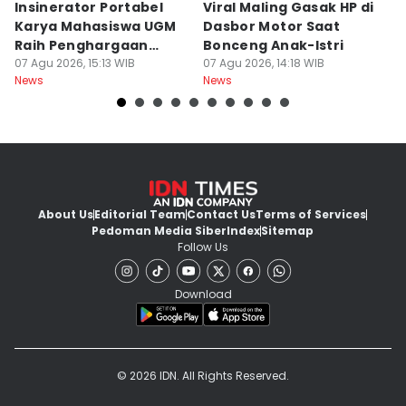
Insinerator Portabel
Viral Maling Gasak HP di
M
Karya Mahasiswa UGM
Dasbor Motor Saat
di
Raih Penghargaan
Bonceng Anak-Istri
S
Internasional
07 Agu 2026, 15:13 WIB
07 Agu 2026, 14:18 WIB
P
06
News
News
Ne
About Us
Editorial Team
Contact Us
Terms of Services
Pedoman Media Siber
Index
Sitemap
Follow Us
Download
© 2026 IDN. All Rights Reserved.