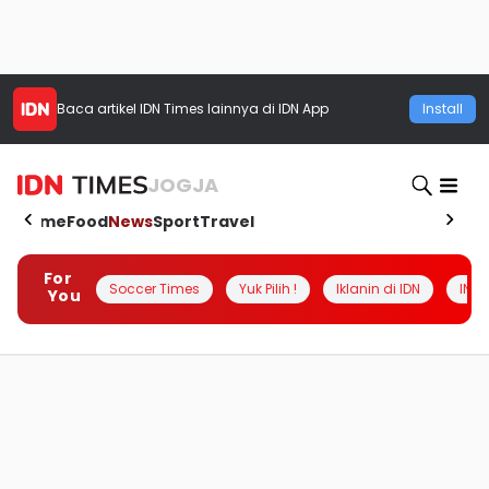
Baca artikel
IDN Times
lainnya di IDN App
Install
JOGJA
Home
Food
News
Sport
Travel
For
Soccer Times
Yuk Pilih !
Iklanin di IDN
INSI
You