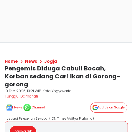
Home
News
Jogja
Pengemis Diduga Cabuli Bocah,
Korban sedang Cari Ikan di Gorong-
gorong
19 Feb 2026, 13:21 WIB
Kota Yogyakarta
Tunggul Damarjati
News
Channel
Add Us on Google
ilustrasi Pelecehan Seksual (IDN Times/Aditya Pratama)
Intinya Sih