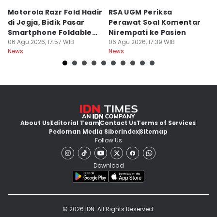
Motorola Razr Fold Hadir
RSA UGM Periksa
A
di Jogja, Bidik Pasar
Perawat Soal Komentar
L
Smartphone Foldable
Nirempati ke Pasien
P
Premium
06 Agu 2026, 17:57 WIB
06 Agu 2026, 17:39 WIB
E
06
News
News
Ne
About Us
Editorial Team
Contact Us
Terms of Services
Pedoman Media Siber
Index
Sitemap
Follow Us
Download
© 2026 IDN. All Rights Reserved.