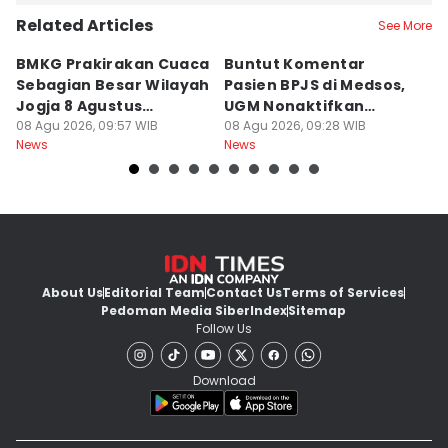
Related Articles
See More
BMKG Prakirakan Cuaca
Buntut Komentar
Sr
Sebagian Besar Wilayah
Pasien BPJS di Medsos,
Ti
Jogja 8 Agustus
UGM Nonaktifkan
P
Berawan
08 Agu 2026, 09:57 WIB
Dokter PPDS
08 Agu 2026, 09:28 WIB
J
08
News
News
Ne
About Us
Editorial Team
Contact Us
Terms of Services
Pedoman Media Siber
Index
Sitemap
Follow Us
Download