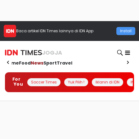
Baca artikel
IDN Times
lainnya di IDN App
Install
JOGJA
Home
Food
News
Sport
Travel
For
Soccer Times
Yuk Pilih !
Iklanin di IDN
INSI
You