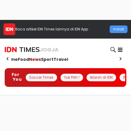
Baca artikel
IDN Times
lainnya di IDN App
Install
JOGJA
Home
Food
News
Sport
Travel
For
Soccer Times
Yuk Pilih !
Iklanin di IDN
INSI
You