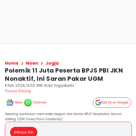
Home
News
Jogja
Polemik 11 Juta Peserta BPJS PBI JKN
Nonaktif, Ini Saran Pakar UGM
11 Feb 2026, 10:50 WIB
Kota Yogyakarta
Paulus Risang
News
Channel
Add Us on Google
Seorang wartawan memvideo bagian lobi Kantor BPJS Kesehatan Kanwil
Jateng. (IDN Times/Fariz Fardianto)
Intinya Sih