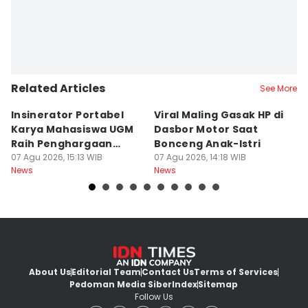
Related Articles
See More
Insinerator Portabel
Viral Maling Gasak HP di
M
Karya Mahasiswa UGM
Dasbor Motor Saat
di
Raih Penghargaan
Bonceng Anak-Istri
S
Internasional
07 Agu 2026, 15:13 WIB
07 Agu 2026, 14:18 WIB
P
06
News
News
Ne
About Us
Editorial Team
Contact Us
Terms of Services
Pedoman Media Siber
Index
Sitemap
Follow Us