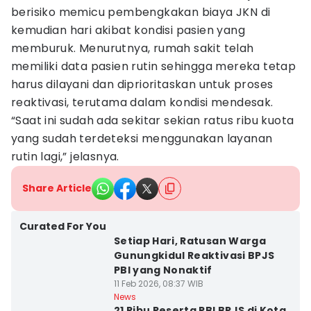
berisiko memicu pembengkakan biaya JKN di
kemudian hari akibat kondisi pasien yang
memburuk. Menurutnya, rumah sakit telah
memiliki data pasien rutin sehingga mereka tetap
harus dilayani dan diprioritaskan untuk proses
reaktivasi, terutama dalam kondisi mendesak.
“Saat ini sudah ada sekitar sekian ratus ribu kuota
yang sudah terdeteksi menggunakan layanan
rutin lagi,” jelasnya.
Share Article
Curated For You
Setiap Hari, Ratusan Warga
Gunungkidul Reaktivasi BPJS
PBI yang Nonaktif
11 Feb 2026, 08:37 WIB
News
21 Ribu Peserta PBI BPJS di Kota