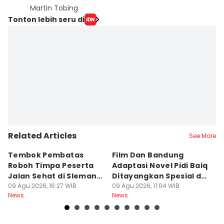
Martin Tobing
Tonton lebih seru di
Related Articles
See More
Tembok Pembatas
Film Dan Bandung
P
Roboh Timpa Peserta
Adaptasi Novel Pidi Baiq
W
Jalan Sehat di Sleman,
Ditayangkan Spesial di
D
10 Orang Luka
09 Agu 2026, 16:27 WIB
Jogja
09 Agu 2026, 11:04 WIB
09
News
News
Ne