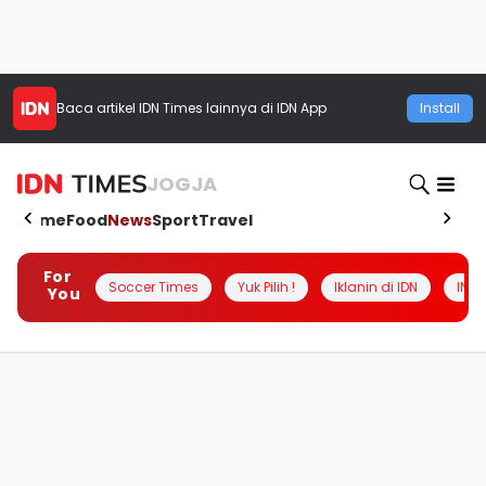
Baca artikel
IDN Times
lainnya di IDN App
Install
JOGJA
Home
Food
News
Sport
Travel
For
Soccer Times
Yuk Pilih !
Iklanin di IDN
INSI
You