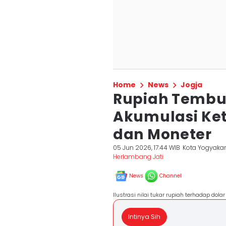
Home
News
Jogja
Rupiah Tembus
Akumulasi Ket
dan Moneter
05 Jun 2026, 17:44 WIB
Kota Yogyakar
Herlambang Jati
News
Channel
Ilustrasi nilai tukar rupiah terhadap dol
Intinya Sih