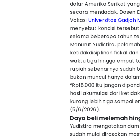
dolar Amerika Serikat yang
secara mendadak. Dosen D
Vokasi
Universitas Gadjah
menyebut kondisi tersebu
selama beberapa tahun ter
Menurut Yudistira, pelema
ketidakdisiplinan fiskal d
waktu tiga hingga empat ta
rupiah sebenarnya sudah te
bukan muncul hanya dalam
“Rp18.000 itu jangan dipanda
hasil akumulasi dari ketida
kurang lebih tiga sampai e
(5/6/2026).
Daya beli melemah hing
Yudistira mengatakan da
sudah mulai dirasakan mas