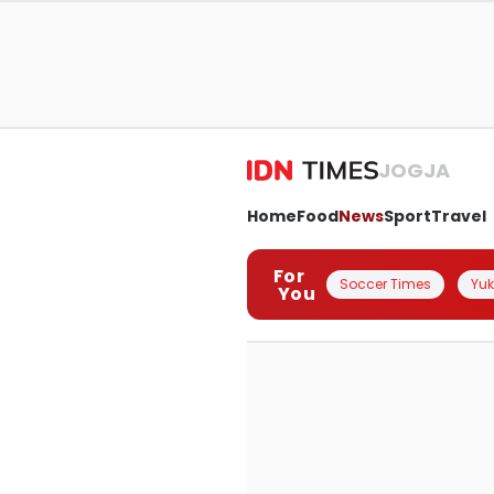
JOGJA
Home
Food
News
Sport
Travel
For
Soccer Times
Yuk 
You