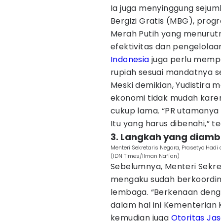
Ia juga menyinggung seju
Bergizi Gratis (MBG), prog
Merah Putih yang menurutny
efektivitas dan pengelolaan
Indonesia
juga perlu memper
rupiah sesuai mandatnya s
Meski demikian, Yudistira 
ekonomi tidak mudah kare
cukup lama. “PR utamanya ad
Itu yang harus dibenahi,” t
3. Langkah yang diamb
Menteri Sekretaris Negara, Prasetyo Hadi
(IDN Times/Ilman Nafi'an)
Sebelumnya, Menteri Sekre
mengaku sudah berkoordina
lembaga. “Berkenaan deng
dalam hal ini Kementerian
kemudian juga
Otoritas Ja