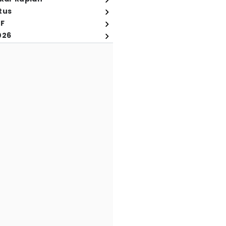
tus
FF
026