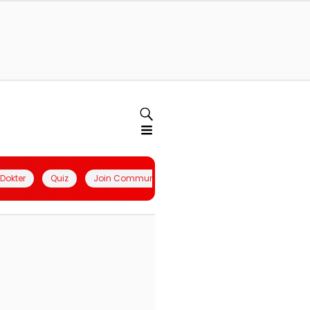
l Dokter
Quiz
Join Community