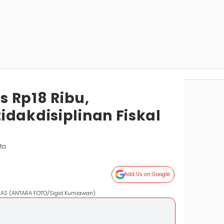
 Rp18 Ribu,
idakdisiplinan Fiskal
ta
Add Us on Google
ar AS (ANTARA FOTO/Sigid Kurniawan)