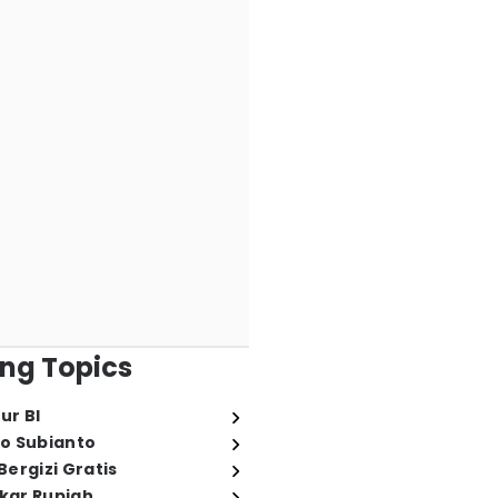
ng Topics
ur BI
o Subianto
ergizi Gratis
ukar Rupiah