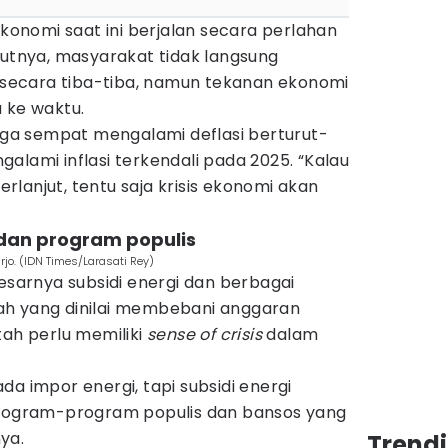
ekonomi saat ini berjalan secara perlahan
rutnya, masyarakat tidak langsung
ecara tiba-tiba, namun tekanan ekonomi
 ke waktu.
juga sempat mengalami deflasi berturut-
alami inflasi terkendali pada 2025. “Kalau
berlanjut, tentu saja krisis ekonomi akan
i dan program populis
jo. (IDN Times/Larasati Rey)
besarnya subsidi energi dan berbagai
ah yang dinilai membebani anggaran
tah perlu memiliki
sense of crisis
dalam
da impor energi, tapi subsidi energi
program-program populis dan bansos yang
ya.
Trend