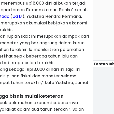
 menembus Rp18.000 dinilai bukan terjadi
epartemen Ekonomika dan Bisnis Sekolah
 Mada
(
UGM
), Yudistira Hendra Permana,
t merupakan akumulasi kebijakan ekonomi
akhir.
han rupiah saat ini merupakan dampak dari
an moneter yang berlangsung dalam kurun
hun terakhir. Ia menilai tren pelemahan
rlihat sejak beberapa tahun lalu dan
 beberapa bulan terakhir.
Tonton leb
ng sebagai Rp18.000 di hari ini saja. Ini
kdisiplinan fiskal dan moneter selama
mpat tahun terakhir,” kata Yudistira, Jumat
ga bisnis mulai keteteran
mpak pelemahan ekonomi sebenarnya
yarakat dalam dua tahun terakhir. Salah