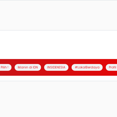
Pilih !
Iklanin di IDN
INSIDENESIA
#LokalBerdaya
Profi