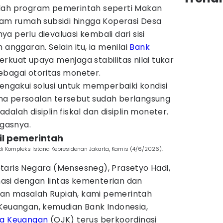
mlah program pemerintah seperti Makan
ram rumah subsidi hingga Koperasi Desa
a perlu dievaluasi kembali dari sisi
 anggaran. Selain itu, ia menilai
Bank
kuat upaya menjaga stabilitas nilai tukar
ebagai otoritas moneter.
mengakui solusi untuk memperbaiki kondisi
na persoalan tersebut sudah berlangsung
alah disiplin fiskal dan disiplin moneter.
egasnya.
il pemerintah
 di Kompleks Istana Kepresidenan Jakarta, Kamis (4/6/2026).
taris Negara (Mensesneg), Prasetyo Hadi,
si dengan lintas kementerian dan
an masalah Rupiah, kami pemerintah
 Keuangan, kemudian Bank Indonesia,
sa Keuangan
(OJK) terus berkoordinasi