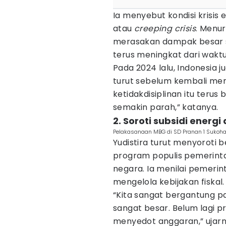
Ia menyebut kondisi krisis 
atau
creeping crisis
. Menu
merasakan dampak besar s
terus meningkat dari waktu
Pada 2024 lalu, Indonesia 
turut sebelum kembali meng
ketidakdisiplinan itu terus 
semakin parah,” katanya.
2. Soroti subsidi energ
Pelakasanaan MBG di SD Pranan 1 Sukohar
Yudistira turut menyoroti 
program populis pemerint
negara. Ia menilai pemerin
mengelola kebijakan fiskal.
“Kita sangat bergantung pa
sangat besar. Belum lagi 
menyedot anggaran,” ujarn