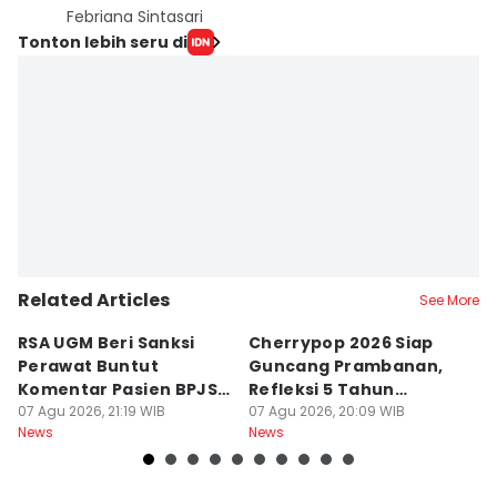
Febriana Sintasari
Tonton lebih seru di
Related Articles
See More
RSA UGM Beri Sanksi
Cherrypop 2026 Siap
K
Perawat Buntut
Guncang Prambanan,
K
Komentar Pasien BPJS
Refleksi 5 Tahun
B
di Medsos
07 Agu 2026, 21:19 WIB
Perjalanan
07 Agu 2026, 20:09 WIB
J
07
News
News
Ne