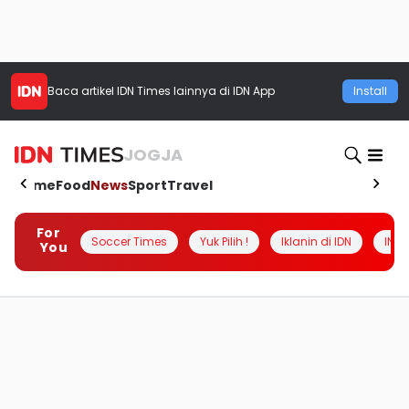
Baca artikel
IDN Times
lainnya di IDN App
Install
JOGJA
Home
Food
News
Sport
Travel
For
Soccer Times
Yuk Pilih !
Iklanin di IDN
INSI
You