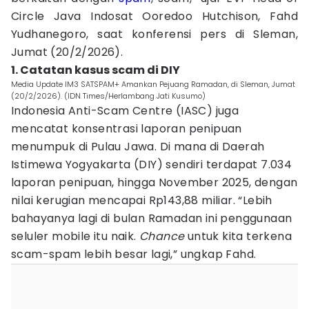
Circle Java Indosat Ooredoo Hutchison, Fahd
Yudhanegoro, saat konferensi pers di Sleman,
Jumat (20/2/2026).
1. Catatan kasus scam di DIY
Media Update IM3 SATSPAM+ Amankan Pejuang Ramadan, di Sleman, Jumat
(20/2/2026). (IDN Times/Herlambang Jati Kusumo)
Indonesia Anti-Scam Centre (IASC) juga
mencatat konsentrasi laporan penipuan
menumpuk di Pulau Jawa. Di mana di Daerah
Istimewa Yogyakarta (DIY) sendiri terdapat 7.034
laporan penipuan, hingga November 2025, dengan
nilai kerugian mencapai Rp143,88 miliar. “Lebih
bahayanya lagi di bulan Ramadan ini penggunaan
seluler mobile itu naik.
Chance
untuk kita terkena
scam-spam lebih besar lagi,” ungkap Fahd.