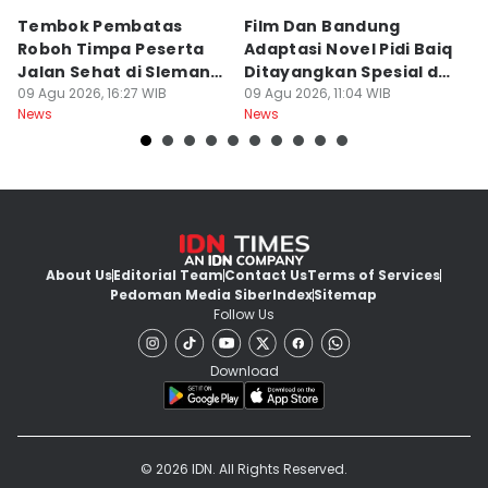
Tembok Pembatas
Film Dan Bandung
P
Roboh Timpa Peserta
Adaptasi Novel Pidi Baiq
W
Jalan Sehat di Sleman,
Ditayangkan Spesial di
D
10 Orang Luka
09 Agu 2026, 16:27 WIB
Jogja
09 Agu 2026, 11:04 WIB
09
News
News
Ne
About Us
Editorial Team
Contact Us
Terms of Services
Pedoman Media Siber
Index
Sitemap
Follow Us
Download
© 2026 IDN. All Rights Reserved.