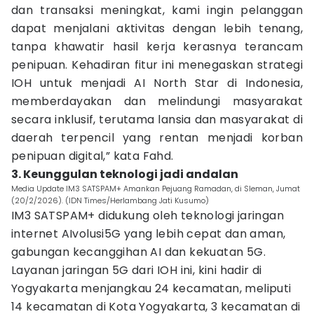
dan transaksi meningkat, kami ingin pelanggan
dapat menjalani aktivitas dengan lebih tenang,
tanpa khawatir hasil kerja kerasnya terancam
penipuan. Kehadiran fitur ini menegaskan strategi
IOH untuk menjadi AI North Star di Indonesia,
memberdayakan dan melindungi masyarakat
secara inklusif, terutama lansia dan masyarakat di
daerah terpencil yang rentan menjadi korban
penipuan digital,” kata Fahd.
3. Keunggulan teknologi jadi andalan
Media Update IM3 SATSPAM+ Amankan Pejuang Ramadan, di Sleman, Jumat
(20/2/2026). (IDN Times/Herlambang Jati Kusumo)
IM3 SATSPAM+ didukung oleh teknologi jaringan
internet AIvolusi5G yang lebih cepat dan aman,
gabungan kecanggihan AI dan kekuatan 5G.
Layanan jaringan 5G dari IOH ini, kini hadir di
Yogyakarta menjangkau 24 kecamatan, meliputi
14 kecamatan di Kota Yogyakarta, 3 kecamatan di