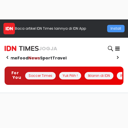
Baca artikel
IDN Times
lainnya di IDN App
Install
JOGJA
Home
Food
News
Sport
Travel
For
Soccer Times
Yuk Pilih !
Iklanin di IDN
INSI
You