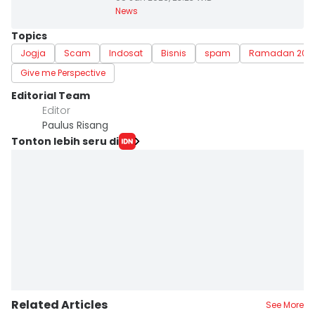
News
Topics
Jogja
Scam
Indosat
Bisnis
spam
Ramadan 202
Give me Perspective
Editorial Team
Editor
Paulus Risang
Tonton lebih seru di
Related Articles
See More