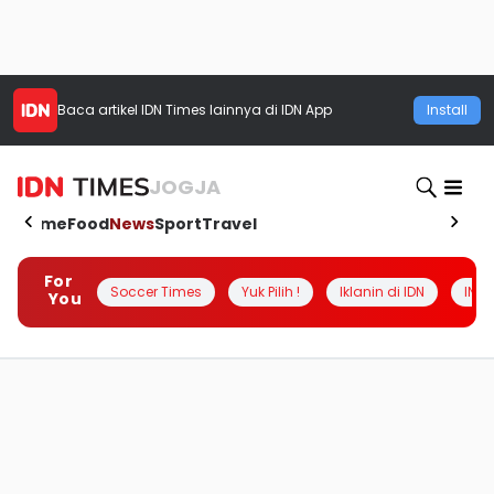
Baca artikel
IDN Times
lainnya di IDN App
Install
JOGJA
Home
Food
News
Sport
Travel
For
Soccer Times
Yuk Pilih !
Iklanin di IDN
INSI
You