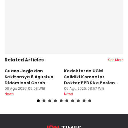
Related Articles
See More
Cuaca Jogja dan
Kedokteran UGM
R
Sekitarnya 6 Agustus
Selidiki Komentar
Tr
Didominasi Cerah
Dokter PPDS ke Pasien
P
Berawan
06 Agu 2026, 09:03 WIB
BPJS di Medsos
06 Agu 2026, 08:57 WIB
P
05
News
News
Ne