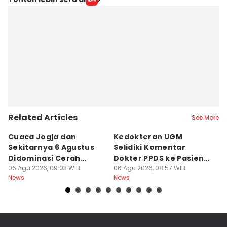
Related Articles
See More
Cuaca Jogja dan
Kedokteran UGM
R
Sekitarnya 6 Agustus
Selidiki Komentar
Tr
Didominasi Cerah
Dokter PPDS ke Pasien
P
Berawan
06 Agu 2026, 09:03 WIB
BPJS di Medsos
06 Agu 2026, 08:57 WIB
P
05
News
News
Ne