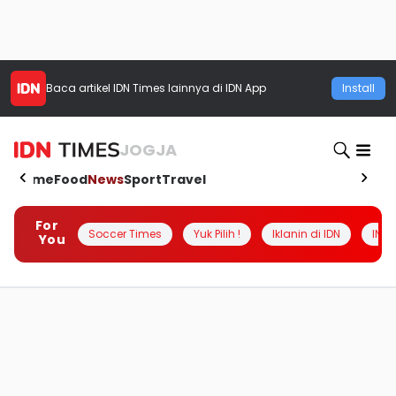
Baca artikel
IDN Times
lainnya di IDN App
Install
JOGJA
Home
Food
News
Sport
Travel
For
Soccer Times
Yuk Pilih !
Iklanin di IDN
INSI
You