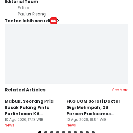
Editorial Team
Editor
Paulus Risang
Tonton lebih seru di
Related Articles
See More
Mabuk, Seorang Pria
FKG UGM Soroti Dokter
Ha
Rusak Palang Pintu
Gigi Melimpah, 26
P
Perlintasan KA
Persen Puskesmas
R
Banyuraden
10 Agu 2026, 17:18 WIB
Kurang Nakes
10 Agu 2026, 16:54 WIB
M
10
News
News
Ne