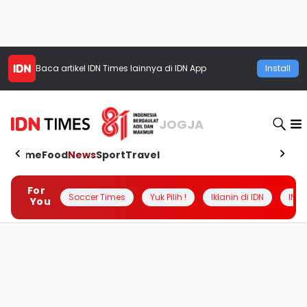
Baca artikel
IDN Times
lainnya di IDN App
Install
JOGJA
Home
Food
News
Sport
Travel
For
Soccer Times
Yuk Pilih !
Iklanin di IDN
INSI
You