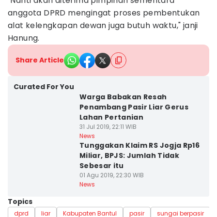
"Nanti akan diterima pimpinan sementara
anggota DPRD mengingat proses pembentukan
alat kelengkapan dewan juga butuh waktu," janji
Hanung. ‎
Share Article
Curated For You
Warga Babakan Resah
Penambang Pasir Liar Gerus
Lahan Pertanian
31 Jul 2019, 22:11 WIB
News
Tunggakan Klaim RS Jogja Rp16
Miliar, BPJS: Jumlah Tidak
Sebesar itu
01 Agu 2019, 22:30 WIB
News
Topics
dprd
liar
Kabupaten Bantul
pasir
sungai berpasir