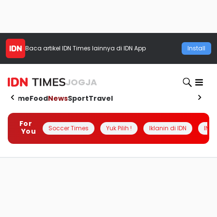
Baca artikel
IDN Times
lainnya di IDN App
Install
JOGJA
Home
Food
News
Sport
Travel
For
Soccer Times
Yuk Pilih !
Iklanin di IDN
INSI
You