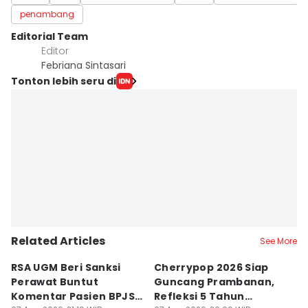
penambang
Editorial Team
Editor
Febriana Sintasari
Tonton lebih seru di
Related Articles
See More
RSA UGM Beri Sanksi
Cherrypop 2026 Siap
K
Perawat Buntut
Guncang Prambanan,
K
Komentar Pasien BPJS
Refleksi 5 Tahun
B