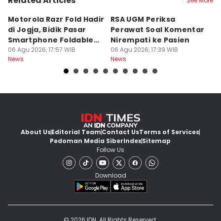
Related Articles
See More
Motorola Razr Fold Hadir
RSA UGM Periksa
A
di Jogja, Bidik Pasar
Perawat Soal Komentar
L
Smartphone Foldable
Nirempati ke Pasien
P
Premium
06 Agu 2026, 17:57 WIB
06 Agu 2026, 17:39 WIB
E
06
News
News
Ne
About Us
Editorial Team
Contact Us
Terms of Services
Pedoman Media Siber
Index
Sitemap
Follow Us
Download
© 2026 IDN. All Rights Reserved.