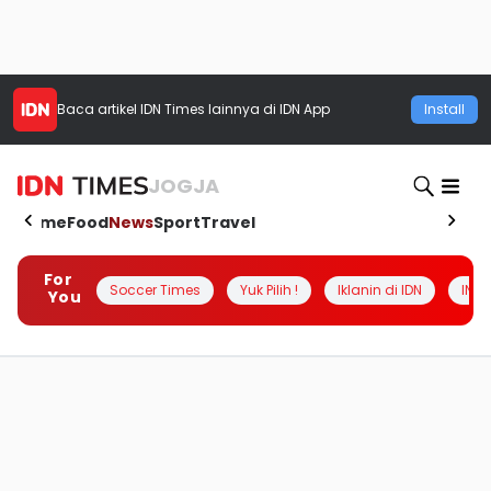
Baca artikel
IDN Times
lainnya di IDN App
Install
JOGJA
Home
Food
News
Sport
Travel
For
Soccer Times
Yuk Pilih !
Iklanin di IDN
INSI
You