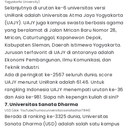
Yogyakarta University)
Selanjutnya di urutan ke-6 universitas versi
UniRank adalah Universitas Atma Jaya Yogyakarta
(UAJY). UAJY juga kampus swasta berbasis agama
yang beralamat di Jalan Mrican Baru Nomor 28,
Mrican, Caturtunggal, Kapanewon Depok,
Kabupaten Sleman, Daerah Istimewa Yogyakarta.
Jurusan terfavorit di UAJY di antaranya adalah
Ekonomi Pembangunan, Ilmu Komunikasi, dan
Teknik Industri.
Ada di peringkat ke-2567 seluruh dunia, score
UAJY menurut UniRank adalah 61.46. Untuk
rangking Indonesia UAJY menempati urutan ke-36
dan Asia ke-981. Siapa nih kepengin kuliah di sini?
7. Universitas Sanata Dharma
USD (dok. YouTube/humasuniversitassanatadhar7844)
Berada di ranking ke-3325 dunia, Universitas
Sanata Dharma (USD) adalah salah satu kampus