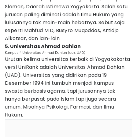
Sleman, Daerah Istimewa Yogyakarta. Salah satu
jurusan paling diminati adalah Ilmu Hukum yang
lulusannya tak main-main hebatnya. Sebut saja
seperti Mahfud M.D, Busyro Muqoddas, Artidjo
Alkotsar, dan lain-lain
5. Universitas Ahmad Dahlan
Kampus 4 Universitas Ahmad Dahlan (dok. UAD)
Urutan kelima universitas terbaik di Yogyakakarta
versi UniRank adalah Universitas Ahmad Dahlan
(UAD). Universitas yang didirikan pada 19
Desember 1994 ini tumbuh menjadi kampus
swasta berbasis agama, tapi jurusannya tak
hanya berpusat pada Islam tapi juga secara
umum. Misalnya Psikologi, Farmasi, dan Ilmu
Hukum.