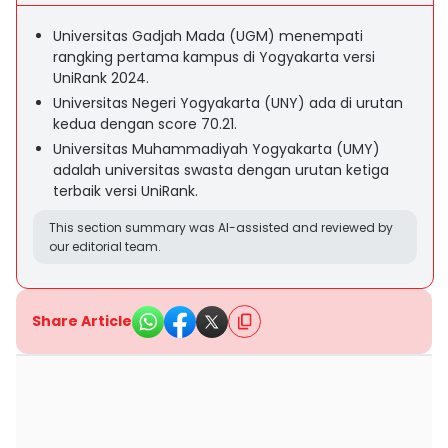
Universitas Gadjah Mada (UGM) menempati
rangking pertama kampus di Yogyakarta versi
UniRank 2024.
Universitas Negeri Yogyakarta (UNY) ada di urutan
kedua dengan score 70.21.
Universitas Muhammadiyah Yogyakarta (UMY)
adalah universitas swasta dengan urutan ketiga
terbaik versi UniRank.
This section summary was AI-assisted and reviewed by
our editorial team.
Share Article