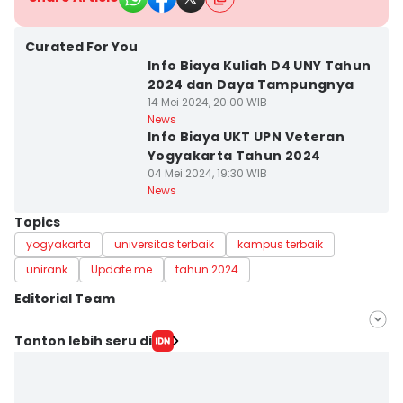
Curated For You
Info Biaya Kuliah D4 UNY Tahun
2024 dan Daya Tampungnya
14 Mei 2024, 20:00 WIB
News
Info Biaya UKT UPN Veteran
Yogyakarta Tahun 2024
04 Mei 2024, 19:30 WIB
News
Topics
yogyakarta
universitas terbaik
kampus terbaik
unirank
Update me
tahun 2024
Editorial Team
Editor
Tonton lebih seru di
Dyar Ayu
Editor