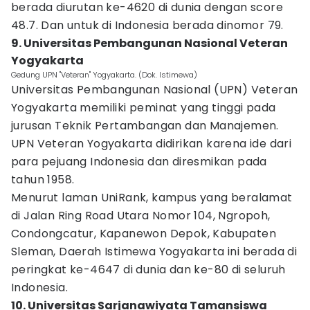
berada diurutan ke-4620 di dunia dengan score
48.7. Dan untuk di Indonesia berada dinomor 79.
9. Universitas Pembangunan Nasional Veteran
Yogyakarta
Gedung UPN "Veteran" Yogyakarta. (Dok. Istimewa)
Universitas Pembangunan Nasional (UPN) Veteran
Yogyakarta memiliki peminat yang tinggi pada
jurusan Teknik Pertambangan dan Manajemen.
UPN Veteran Yogyakarta didirikan karena ide dari
para pejuang Indonesia dan diresmikan pada
tahun 1958.
Menurut laman UniRank, kampus yang beralamat
di Jalan Ring Road Utara Nomor 104, Ngropoh,
Condongcatur, Kapanewon Depok, Kabupaten
Sleman, Daerah Istimewa Yogyakarta ini berada di
peringkat ke-4647 di dunia dan ke-80 di seluruh
Indonesia.
10. Universitas Sarjanawiyata Tamansiswa