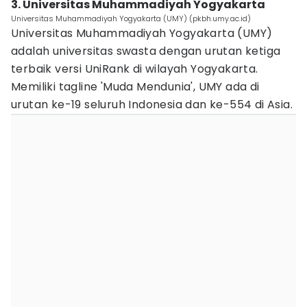
3. Universitas Muhammadiyah Yogyakarta
Universitas Muhammadiyah Yogyakarta (UMY) (pkbh.umy.ac.id)
Universitas Muhammadiyah Yogyakarta (UMY)
adalah universitas swasta dengan urutan ketiga
terbaik versi UniRank di wilayah Yogyakarta.
Memiliki tagline 'Muda Mendunia', UMY ada di
urutan ke-19 seluruh Indonesia dan ke-554 di Asia.