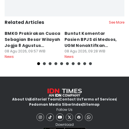
Related Articles
See More
BMKG Prakirakan Cuaca
Buntut Komentar
Sr
Sebagian Besar Wilayah
Pasien BPJS di Medsos,
Ti
Jogja 8 Agustus
UGM Nonaktifkan
P
Berawan
08 Agu 2026, 09:57 WIB
Dokter PPDS
08 Agu 2026, 09:28 WIB
J
08
News
News
Ne
About Us
Editorial Team
Contact Us
Terms of Services
Pedoman Media Siber
Index
Sitemap
Follow Us
Download