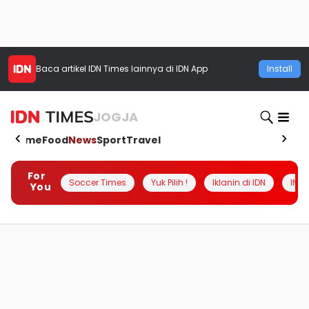
Baca artikel
IDN Times
lainnya di IDN App
Install
JOGJA
Home
Food
News
Sport
Travel
For
Soccer Times
Yuk Pilih !
Iklanin di IDN
INSI
You