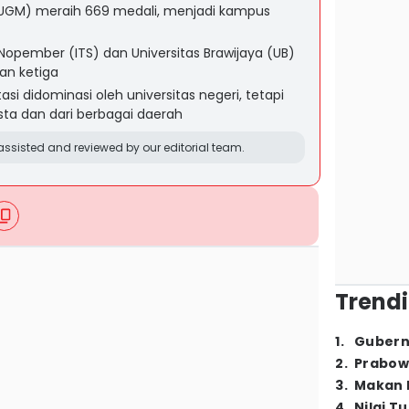
(UGM) meraih 669 medali, menjadi kampus
 Nopember (ITS) dan Universitas Brawijaya (UB)
an ketiga
si didominasi oleh universitas negeri, tetapi
sta dan dari berbagai daerah
ssisted and reviewed by our editorial team.
Trendi
1
.
Gubern
2
.
Prabow
3
.
Makan B
4
.
Nilai T