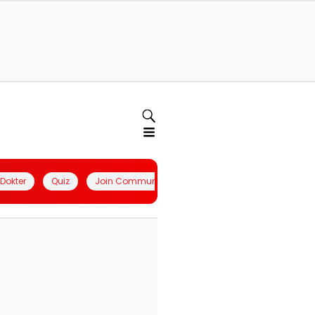
l Dokter
Quiz
Join Community