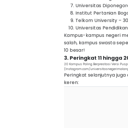
Universitas Diponegor
Institut Pertanian Bog
Telkom University – 3
Universitas Pendidikan
Kampus-kampus negeri me
salah, kampus swasta seper
10 besar!
3. Peringkat 11 hingga 
20 Kampus Paling Berprestasi Versi Pu
(Instagram.com/universitasnegerimalan
Peringkat selanjutnya juga
keren: