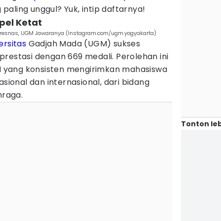
aling unggul? Yuk, intip daftarnya!
pel Ketat
spresnas, UGM Jawaranya (Instagram.com/ugm.yogyakarta)
ersitas
Gadjah Mada (UGM) sukses
restasi dengan 669 medali. Perolehan ini
 yang konsisten mengirimkan mahasiswa
asional dan internasional, dari bidang
hraga.
Tonton leb