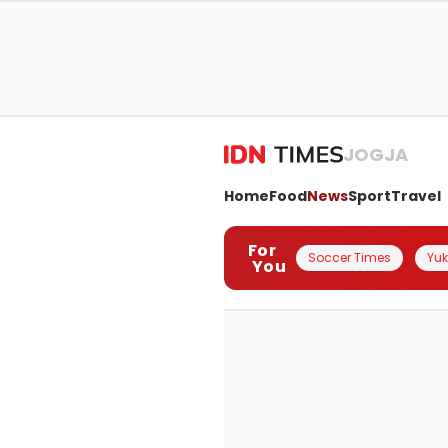
JOGJA
Home
Food
News
Sport
Travel
For
Soccer Times
Yuk 
You