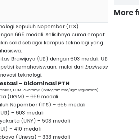
More 
knologi Sepuluh Nopember (ITS)
ngan 665 medali. Selisihnya cuma empat
in solid sebagai kampus teknologi yang
hasiswa.
rsitas Brawijaya (UB) dengan 603 medali. UB
mpetisi kemahasiswaan, mulai dari
business
novasi teknologi.
estasi - Didominasi PTN
spresnas, UGM Jawaranya (Instagram.com/ugm.yogyakarta)
ada (UGM) – 669 medali
puluh Nopember (ITS) – 665 medali
(UB) – 603 medali
gyakarta (UNY) – 503 medali
(UI) – 410 medali
rabaya (Unesa) – 333 medali