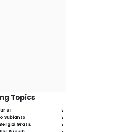
ng Topics
ur BI
o Subianto
ergizi Gratis
ukar Rupiah