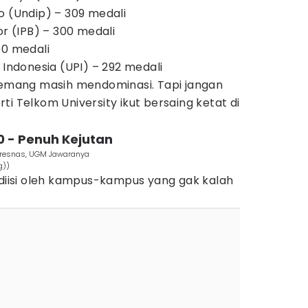
o (Undip) – 309 medali
or (IPB) – 300 medali
00 medali
 Indonesia (UPI) – 292 medali
mang masih mendominasi. Tapi jangan
ti Telkom University ikut bersaing ketat di
20 - Penuh Kejutan
spresnas, UGM Jawaranya
g))
 diisi oleh kampus-kampus yang gak kalah