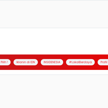
Pilih !
Iklanin di IDN
INSIDENESIA
#LokalBerdaya
Profi