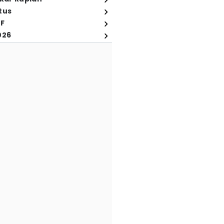
tus
FF
026