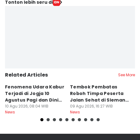
Tonton lebih seru di
Related Articles
See More
Fenomena Udara Kabur
Tembok Pembatas
F
Terjadi di Jogja 10
Roboh Timpa Peserta
Ad
Agustus Pagi dan Dini
Jalan Sehat di Sleman,
D
Hari
10 Agu 2026, 08:04 WIB
10 Orang Luka
09 Agu 2026, 16:27 WIB
J
09
News
News
Ne