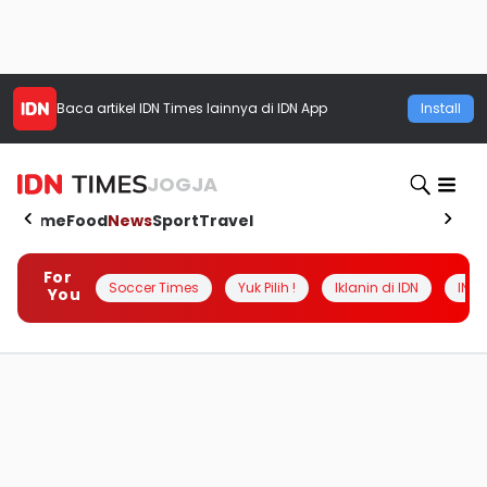
Baca artikel
IDN Times
lainnya di IDN App
Install
JOGJA
Home
Food
News
Sport
Travel
For
Soccer Times
Yuk Pilih !
Iklanin di IDN
INSI
You