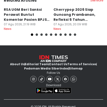
Related Articles
See More
RSA UGM Beri Sanksi
Cherrypop 2026 Siap
K
Perawat Buntut
Guncang Prambanan,
K
Komentar Pasien BPJS
Refleksi 5 Tahun
B
di Medsos
07 Agu 2026, 21:19 WIB
Perjalanan
07 Agu 2026, 20:09 WIB
J
07
News
News
Ne
About Us
Editorial Team
Contact Us
Terms of Services
Pedoman Media Siber
Index
Sitemap
Follow Us
Download
© 2026 IDN. All Rights Reserved.