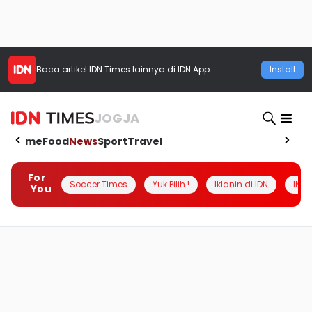
Baca artikel
IDN Times
lainnya di IDN App
Install
JOGJA
Home
Food
News
Sport
Travel
For
Soccer Times
Yuk Pilih !
Iklanin di IDN
INSI
You