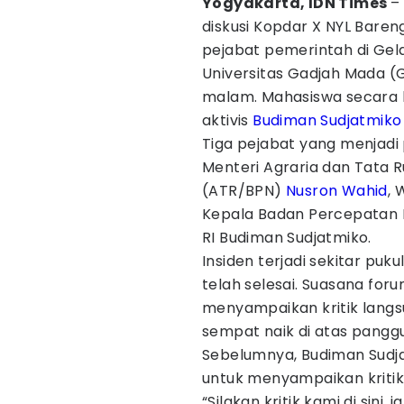
Yogyakarta, IDN Times
–
diskusi Kopdar X NYL Bare
pejabat pemerintah di Gela
Universitas Gadjah Mada (
malam. Mahasiswa secara 
aktivis
Budiman Sudjatmiko
Tiga pejabat yang menjadi
Menteri Agraria dan Tata 
(ATR/BPN)
Nusron Wahid
, 
Kepala Badan Percepatan 
RI Budiman Sudjatmiko.
Insiden terjadi sekitar puk
telah selesai. Suasana fo
menyampaikan kritik lang
sempat naik di atas pang
Sebelumnya, Budiman Sud
untuk menyampaikan kritik
“Silakan kritik kami di sini,