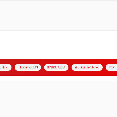
Pilih !
Iklanin di IDN
INSIDENESIA
#LokalBerdaya
Profi