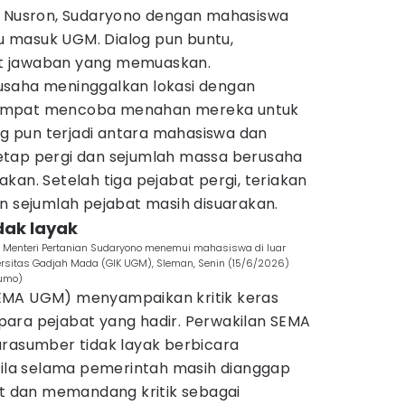
g Nusron, Sudaryono dengan mahasiswa
ntu masuk UGM. Dialog pun buntu,
t jawaban yang memuaskan.
usaha meninggalkan lokasi dengan
empat mencoba menahan mereka untuk
ong pun terjadi antara mahasiswa dan
etap pergi dan sejumlah massa berusaha
kan. Setelah tiga pejabat pergi, teriakan
n sejumlah pejabat masih disuarakan.
idak layak
 Menteri Pertanian Sudaryono menemui mahasiswa di luar
ersitas Gadjah Mada (GIK UGM), Sleman, Senin (15/6/2026)
sumo)
EMA UGM) menyampaikan kritik keras
ara pejabat yang hadir. Perwakilan SEMA
arasumber tidak layak berbicara
asila selama pemerintah masih dianggap
 dan memandang kritik sebagai