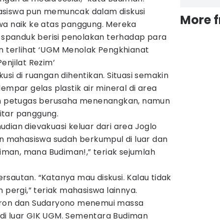
asiswa pun memuncak dalam diskusi
More 
wa naik ke atas panggung. Mereka
panduk berisi penolakan terhadap para
an terlihat ‘UGM Menolak Pengkhianat
enjilat Rezim’
usi di ruangan dihentikan. Situasi semakin
empar gelas plastik air mineral di area
lah petugas berusaha menenangkan, namun
itar panggung.
dian dievakuasi keluar dari area Joglo
an mahasiswa sudah berkumpul di luar dan
man, mana Budiman!,” teriak sejumlah
sautan. “Katanya mau diskusi. Kalau tidak
 pergi,” teriak mahasiswa lainnya.
sron dan Sudaryono menemui massa
di luar GIK UGM. Sementara Budiman