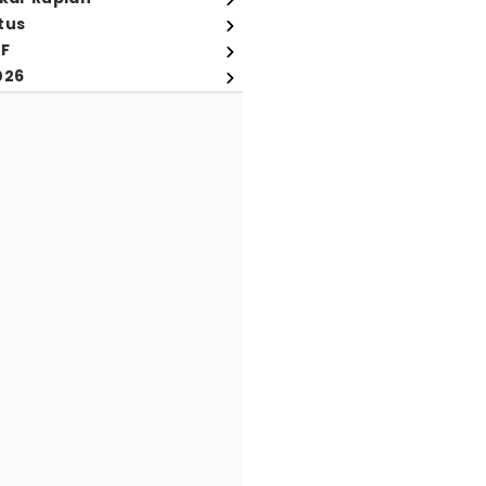
tus
FF
026