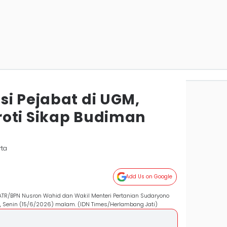
si Pejabat di UGM,
oti Sikap Budiman
rta
Add Us on Google
R/BPN Nusron Wahid dan Wakil Menteri Pertanian Sudaryono
 Senin (15/6/2026) malam. (IDN Times/Herlambang Jati)