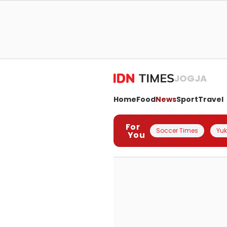
JOGJA
Home
Food
News
Sport
Travel
For
Soccer Times
Yuk 
You