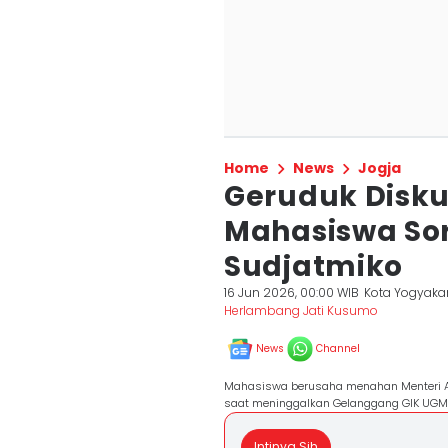
Home
News
Jogja
Geruduk Disku
Mahasiswa Sor
Sudjatmiko
16 Jun 2026, 00:00 WIB
Kota Yogyaka
Herlambang Jati Kusumo
News
Channel
Mahasiswa berusaha menahan Menteri AT
saat meninggalkan Gelanggang GIK UGM,
Intinya Sih