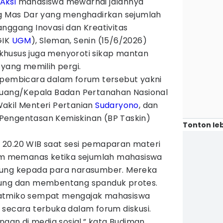
Aksi
mahasiswa mewarnai jalannya
ng Mas Dar yang menghadirkan sejumlah
nggang Inovasi dan Kreativitas
GIK
UGM
), Sleman, Senin (15/6/2026)
khusus juga menyoroti sikap mantan
yang memilih pergi.
 pembicara dalam forum tersebut yakni
Ruang/Kepala Badan Pertanahan Nasional
Wakil Menteri Pertanian
Sudaryono
, dan
Pengentasan Kemiskinan (BP Taskin)
Tonton leb
ul 20.20 WIB saat sesi pemaparan materi
rum memanas ketika sejumlah mahasiswa
sung kepada para narasumber. Mereka
gung dan membentang spanduk protes.
jatmiko sempat mengajak mahasiswa
 secara terbuka dalam forum diskusi.
 jangan di media sosial,” kata Budiman.