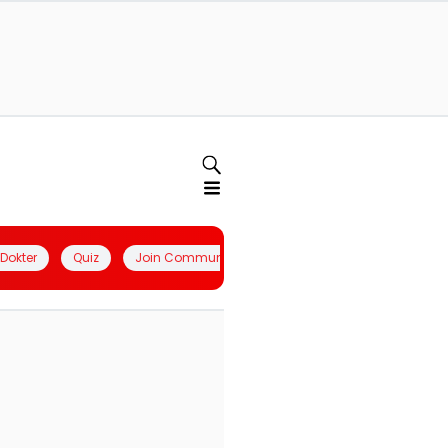
l Dokter
Quiz
Join Community