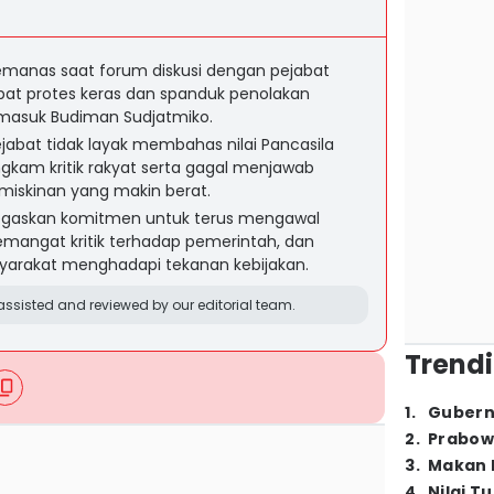
manas saat forum diskusi dengan pejabat
bat protes keras dan spanduk penolakan
masuk Budiman Sudjatmiko.
jabat tidak layak membahas nilai Pancasila
am kritik rakyat serta gagal menjawab
miskinan yang makin berat.
gaskan komitmen untuk terus mengawal
semangat kritik terhadap pemerintah, dan
syarakat menghadapi tekanan kebijakan.
ssisted and reviewed by our editorial team.
Trendi
1
.
Gubern
2
.
Prabow
3
.
Makan B
4
.
Nilai T