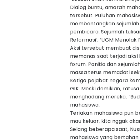
Dialog buntu, amarah mah
tersebut. Puluhan mahasis
membentangkan sejumlah s
pembicara. Sejumlah tulis
Reformasi’, ‘UGM Menolak P
Aksi tersebut membuat disk
memanas saat terjadi aksi l
forum. Panitia dan sejum
massa terus memadati sek
Ketiga pejabat negara kemu
GIK. Meski demikian, ratus
menghadang mereka. “Budi
mahasiswa.
Teriakan mahasiswa pun ber
mau keluar, kita nggak akan
Selang beberapa saat, Nu
mahasiswa yang bertahan 