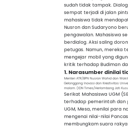
sudah tidak tampak. Dialo
sempat terjadi di jalan pi
mahasiswa tidak mendapa
Nusron dan Sudaryono ber
pengawalan. Mahasiswa s
berdialog. Aksi saling dor
petugas. Namun, mereka t
mengejar mobil yang diguna
kritik terhadap Budiman da
1. Narasumber dinilai t
Menteri ATR/BPN Nusron Wahid dan Wakil
Gelanggang Inovasi dan Kreativitas Univ
malam. (IDN Times/Herlambang Jati Ku
Serikat Mahasiswa UGM (S
terhadap pemerintah dan p
UGM, Mesa, menilai para n
mengenai nilai-nilai Panc
membungkam suara rakyat