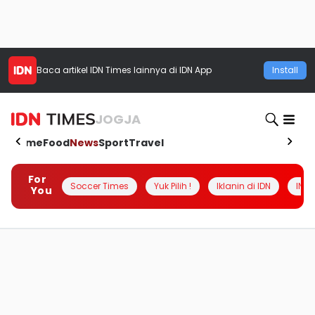
Baca artikel
IDN Times
lainnya di IDN App
Install
JOGJA
Home
Food
News
Sport
Travel
For
Soccer Times
Yuk Pilih !
Iklanin di IDN
INSI
You