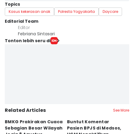
Topics
Kasus kekerasan anak
Polresta Yogyakarta
Daycare
Editorial Team
Editor
Febriana Sintasari
Tonton lebih seru di
Related Articles
See More
BMKG Prakirakan Cuaca
Buntut Komentar
Sr
Sebagian Besar Wilayah
Pasien BPJS di Medsos,
Ti