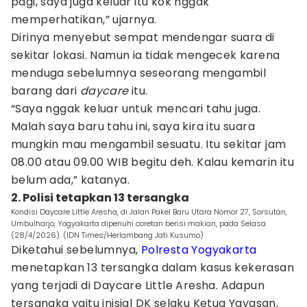
pagi, saya juga keluar itu kok nggak
memperhatikan,” ujarnya.
Dirinya menyebut sempat mendengar suara di
sekitar lokasi. Namun ia tidak mengecek karena
menduga sebelumnya seseorang mengambil
barang dari
daycare
itu.
“Saya nggak keluar untuk mencari tahu juga.
Malah saya baru tahu ini, saya kira itu suara
mungkin mau mengambil sesuatu. Itu sekitar jam
08.00 atau 09.00 WIB begitu deh. Kalau kemarin itu
belum ada,” katanya.
2. Polisi tetapkan 13 tersangka
Kondisi Daycare Little Aresha, di Jalan Pakel Baru Utara Nomor 27, Sorsutan,
Umbulharjo, Yogyakarta dipenuhi coretan berisi makian, pada Selasa
(28/4/2026). (IDN Times/Herlambang Jati Kusumo)
Diketahui sebelumnya,
Polresta Yogyakarta
menetapkan 13 tersangka dalam kasus kekerasan
yang terjadi di Daycare Little Aresha. Adapun
tersangka yaitu inisial DK selaku Ketua Yayasan,