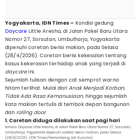
Yogyakarta, IDN Times –
Kondisi gedung
Daycare
Little Aresha, di Jalan Pakel Baru Utara
Nomor 27, Sorsutan, Umbulharjo, Yogyakarta
dipenuhi coretan berisi makian, pada Selasa
(28/4/2026). Coretan berisi kekesalan tentang
kasus kekerasan terhadap anak yang terjadi di
daycare
ini.
Sejumlah tulisan dengan cat semprot warna
hitam terlihat. Mulai dari
Anak Menjadi Korban,
Tidak Ada Rasa Kemanusiaan,
hingga sejumlah
kata makian tertulis di tembok depan bangunan
dan
rolling door
.
1. Coretan diduga dilakukan saat pagi hari
Kondisi Daycare Little Aresha, di Jalan Pakel Baru Utara Nomor 27, Sorsutan,
Umbulharjo, Yogyakarta dipenuhi coretan berisi makian, pada Selasa
(28/4/2026). (IDN Times/Herlambang Jati Kusumo)