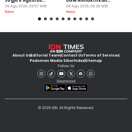
Jogja 8 Agustus
UGM Nonaktifkan
P
Berawan
08 Agu 2026, 09:57 WIB
Dokter PPDS
08 Agu 2026, 09:28 WIB
J
08
News
News
Ne
About Us
Editorial Team
Contact Us
Terms of Services
Pedoman Media Siber
Index
Sitemap
Follow Us
Download
© 2026 IDN. All Rights Reserved.