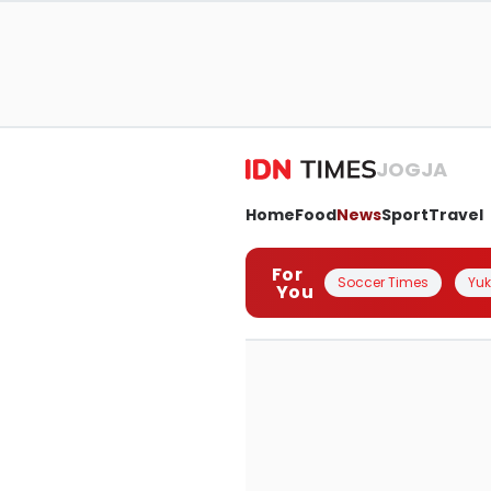
JOGJA
Home
Food
News
Sport
Travel
For
Soccer Times
Yuk 
You