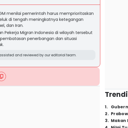
i UGM menilai pemerintah harus memprioritaskan
Teluk di tengah meningkatnya ketegangan
el, dan Iran.
n Pekerja Migran Indonesia di wilayah tersebut
t pembatasan penerbangan dan situasi
k.
ssisted and reviewed by our editorial team.
Trendi
1
.
Gubern
2
.
Prabow
3
.
Makan B
4
.
Nilai T