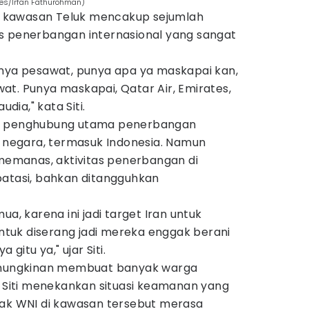
mes/Irfan Fathurohman)
kan kawasan Teluk mencakup sejumlah
s penerbangan internasional yang sangat
unya pesawat, punya apa ya maskapai kan,
t. Punya maskapai, Qatar Air, Emirates,
udia," kata Siti.
di penghubung utama penerbangan
i negara, termasuk Indonesia. Namun
 memanas, aktivitas penerbangan di
batasi, bahkan ditangguhkan
ua, karena ini jadi target Iran untuk
 untuk diserang jadi mereka enggak berani
itu ya," ujar Siti.
kemungkinan membuat banyak warga
. Siti menekankan situasi keamanan yang
 WNI di kawasan tersebut merasa