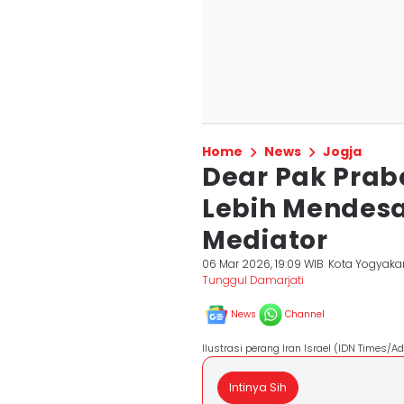
Home
News
Jogja
Dear Pak Prab
Lebih Mendesa
Mediator
06 Mar 2026, 19:09 WIB
Kota Yogyaka
Tunggul Damarjati
News
Channel
Ilustrasi perang Iran Israel (IDN Times/A
Intinya Sih