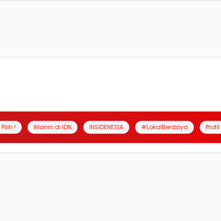
Pilih !
Iklanin di IDN
INSIDENESIA
#LokalBerdaya
Profi