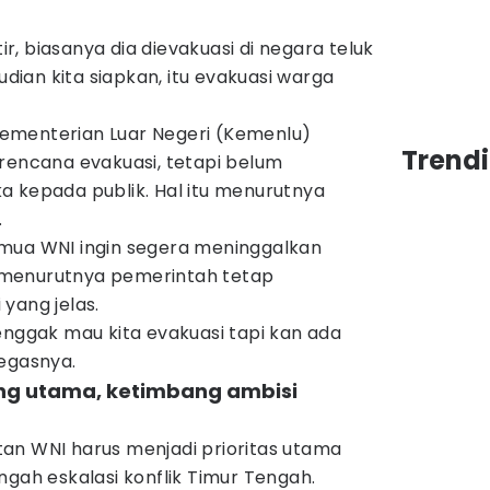
tir, biasanya dia dievakuasi di negara teluk
mudian kita siapkan, itu evakuasi warga
ementerian Luar Negeri (Kemenlu)
Trend
rencana evakuasi, tetapi belum
a kepada publik. Hal itu menurutnya
.
mua WNI ingin segera meninggalkan
menurutnya pemerintah tetap
yang jelas.
enggak mau kita evakuasi tapi kan ada
tegasnya.
ng utama, ketimbang ambisi
an WNI harus menjadi prioritas utama
ngah eskalasi konflik Timur Tengah.