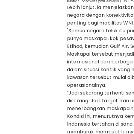
Ilustrasi pesawat Qatar Airways (IDN Ti
Lebih lanjut, ia menjelas
negara dengan konektivita
penting bagi mobilitas WNI.
"Semua negara teluk itu p
punya maskapai, kok pesawa
Etihad, kemudian Gulf Air, Sa
Maskapai tersebut menja
internasional dari berbaga
dalam situasi konflik yang
kawasan tersebut mulai di
operasionalnya.
"Jadi sekarang terhenti sem
diserang. Jadi target Iran
menerbangkan maskapainya g
Kondisi ini, menurutnya 
Indonesia tertahan di sana
memburuk membuat banyak