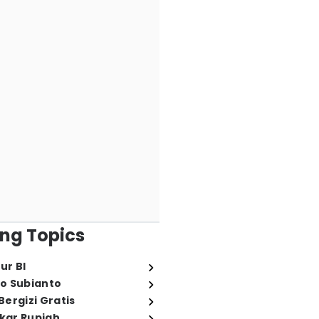
ng Topics
ur BI
o Subianto
ergizi Gratis
ukar Rupiah