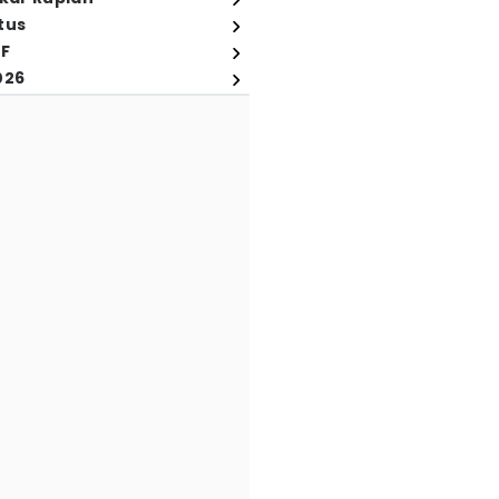
tus
FF
026