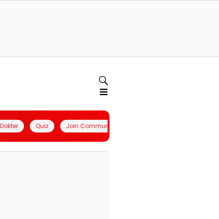
l Dokter
Quiz
Join Community