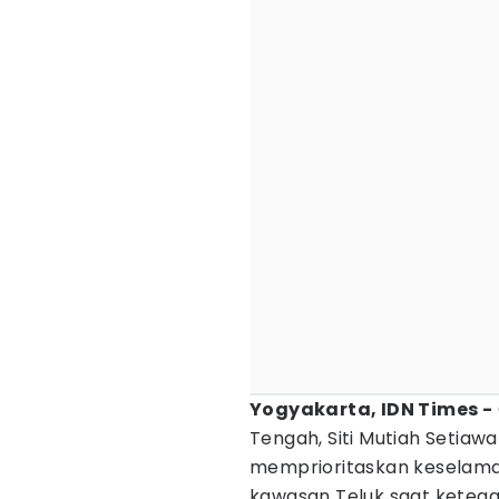
Yogyakarta, IDN Times -
Tengah, Siti Mutiah Setiaw
memprioritaskan keselama
kawasan Teluk saat keteg