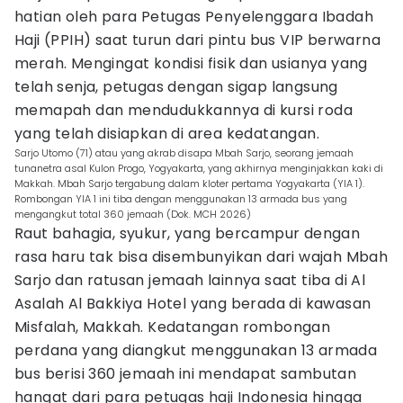
hatian oleh para Petugas Penyelenggara Ibadah
Haji (PPIH) saat turun dari pintu bus VIP berwarna
merah. Mengingat kondisi fisik dan usianya yang
telah senja, petugas dengan sigap langsung
memapah dan mendudukkannya di kursi roda
yang telah disiapkan di area kedatangan.
Sarjo Utomo (71) atau yang akrab disapa Mbah Sarjo, seorang jemaah
tunanetra asal Kulon Progo, Yogyakarta, yang akhirnya menginjakkan kaki di
Makkah. Mbah Sarjo tergabung dalam kloter pertama Yogyakarta (YIA 1).
Rombongan YIA 1 ini tiba dengan menggunakan 13 armada bus yang
mengangkut total 360 jemaah (Dok. MCH 2026)
Raut bahagia, syukur, yang bercampur dengan
rasa haru tak bisa disembunyikan dari wajah Mbah
Sarjo dan ratusan jemaah lainnya saat tiba di Al
Asalah Al Bakkiya Hotel yang berada di kawasan
Misfalah, Makkah. Kedatangan rombongan
perdana yang diangkut menggunakan 13 armada
bus berisi 360 jemaah ini mendapat sambutan
hangat dari para petugas haji Indonesia hingga