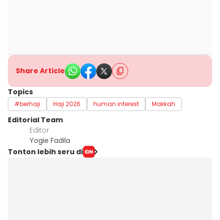
Share Article
Topics
#berhaji
Haji 2026
human interest
Makkah
Editorial Team
Editor
Yogie Fadila
Tonton lebih seru di