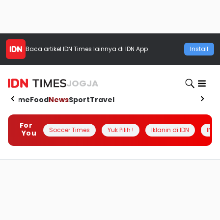
Baca artikel
IDN Times
lainnya di IDN App
Install
JOGJA
Home
Food
News
Sport
Travel
For
Soccer Times
Yuk Pilih !
Iklanin di IDN
INSI
You