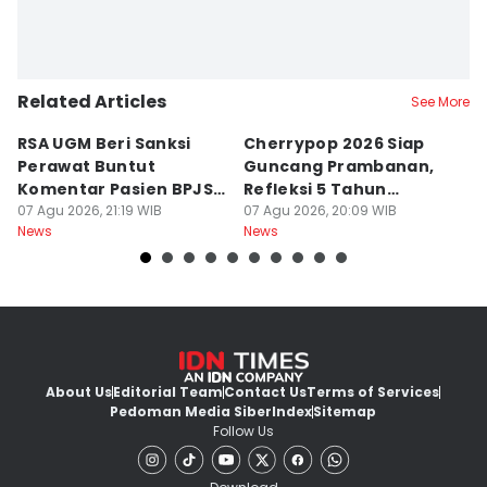
Related Articles
See More
RSA UGM Beri Sanksi
Cherrypop 2026 Siap
K
Perawat Buntut
Guncang Prambanan,
K
Komentar Pasien BPJS
Refleksi 5 Tahun
B
di Medsos
07 Agu 2026, 21:19 WIB
Perjalanan
07 Agu 2026, 20:09 WIB
J
07
News
News
Ne
About Us
Editorial Team
Contact Us
Terms of Services
Pedoman Media Siber
Index
Sitemap
Follow Us